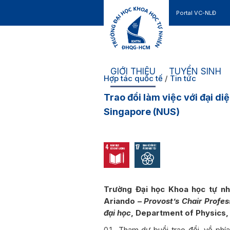
Portal VC-NLĐ
Liên hệ
GIỚI THIỆU
TUYỂN SINH
Hợp tác quốc tế
/
Tin tức
Trao đổi làm việc với đại di
Singapore (NUS)
Trường Đại học Khoa học tự nh
Ariando –
Provost’s Chair Profe
đại học
, Department of Physics, 
Tham dự buổi trao đổi, về ph