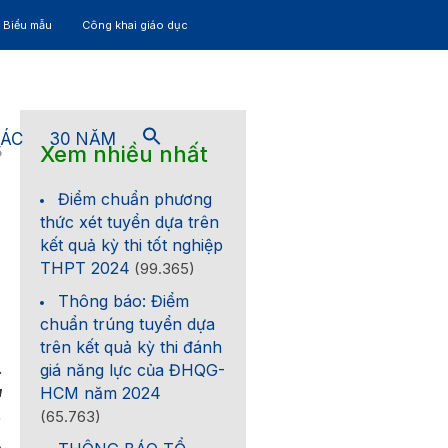
– Biểu mẫu
Công khai giáo dục
TÁC
30 NĂM
Xem nhiều nhất
5
Điểm chuẩn phương
thức xét tuyển dựa trên
kết quả kỳ thi tốt nghiệp
THPT 2024
(99.365)
Thông báo: Điểm
chuẩn trúng tuyển dựa
trên kết quả kỳ thi đánh
.
giá năng lực của ĐHQG-
u
HCM năm 2024
.
(65.763)
õ