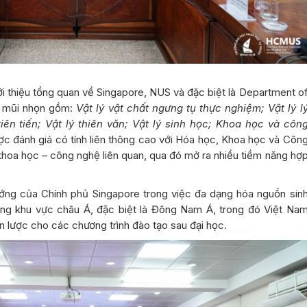
iới thiệu tổng quan về Singapore, NUS và đặc biệt là Department o
u mũi nhọn gồm:
Vật lý vật chất ngưng tụ thực nghiệm; Vật lý l
 tiên tiến; Vật lý thiên văn; Vật lý sinh học; Khoa học và côn
ược đánh giá có tính liên thông cao với Hóa học, Khoa học và Côn
khoa học – công nghệ liên quan, qua đó mở ra nhiều tiềm năng hợ
ớng của Chính phủ Singapore trong việc đa dạng hóa nguồn sin
ang khu vực châu Á, đặc biệt là Đông Nam Á, trong đó Việt Na
n lược cho các chương trình đào tạo sau đại học.