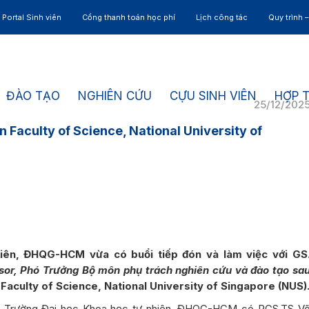
Portal Sinh viên
Cổng thanh toán học phí
Lịch công tác
Quy trình 
ĐÀO TẠO
NGHIÊN CỨU
CỰU SINH VIÊN
HỢP 
25/12/202
ện Faculty of Science, National University of
iên, ĐHQG-HCM vừa có buổi tiếp đón và làm việc với GS
ssor, Phó Trưởng Bộ môn phụ trách nghiên cứu và đào tạo sa
Faculty of Science, National University of Singapore (NUS)
ía Trường Đại học Khoa học tự nhiên, ĐHQG-HCM có PGS.TS V