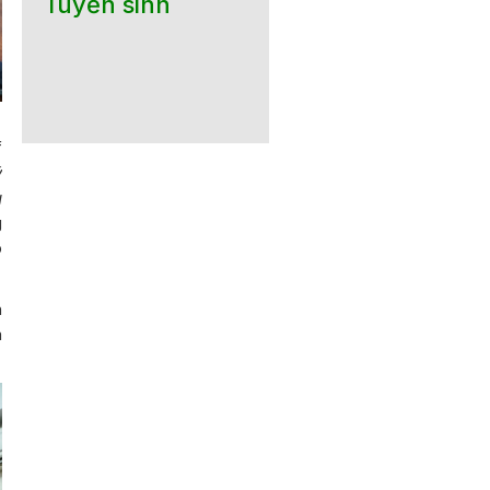
Tuyển sinh
f
ý
g
g
p
h
m