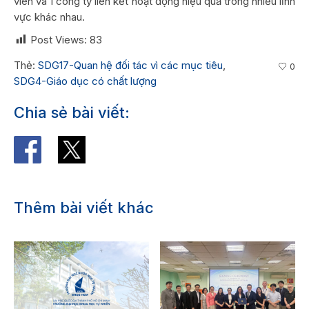
viên và 1 công ty liên kết hoạt động hiệu quả trong nhiều lĩnh
vực khác nhau.
Post Views:
83
Thẻ:
SDG17-Quan hệ đối tác vì các mục tiêu
,
0
SDG4-Giáo dục có chất lượng
Chia sẻ bài viết:
Thêm bài viết khác