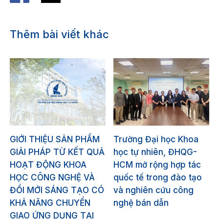
Thêm bài viết khác
GIỚI THIỆU SẢN PHẨM
Trường Đại học Khoa
GIẢI PHÁP TỪ KẾT QUẢ
học tự nhiên, ĐHQG-
HOẠT ĐỘNG KHOA
HCM mở rộng hợp tác
HỌC CÔNG NGHỆ VÀ
quốc tế trong đào tạo
ĐỔI MỚI SÁNG TẠO CÓ
và nghiên cứu công
KHẢ NĂNG CHUYỂN
nghệ bán dẫn
GIAO ỨNG DỤNG TẠI