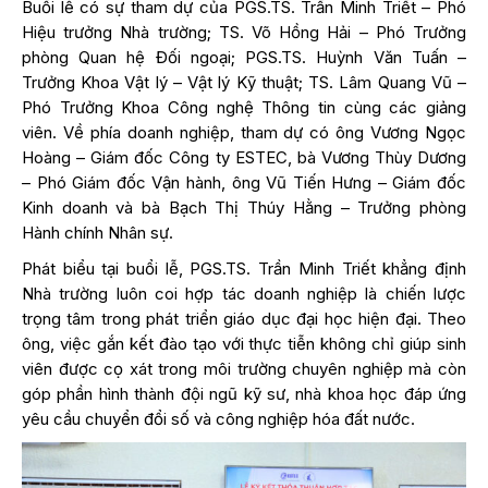
Buổi lễ có sự tham dự của PGS.TS. Trần Minh Triết – Phó
Hiệu trưởng Nhà trường; TS. Võ Hồng Hải – Phó Trưởng
phòng Quan hệ Đối ngoại; PGS.TS. Huỳnh Văn Tuấn –
Trưởng Khoa Vật lý – Vật lý Kỹ thuật; TS. Lâm Quang Vũ –
Phó Trưởng Khoa Công nghệ Thông tin cùng các giảng
viên. Về phía doanh nghiệp, tham dự có ông Vương Ngọc
Hoàng – Giám đốc Công ty ESTEC, bà Vương Thùy Dương
– Phó Giám đốc Vận hành, ông Vũ Tiến Hưng – Giám đốc
Kinh doanh và bà Bạch Thị Thúy Hằng – Trưởng phòng
Hành chính Nhân sự.
Phát biểu tại buổi lễ, PGS.TS. Trần Minh Triết khẳng định
Nhà trường luôn coi hợp tác doanh nghiệp là chiến lược
trọng tâm trong phát triển giáo dục đại học hiện đại. Theo
ông, việc gắn kết đào tạo với thực tiễn không chỉ giúp sinh
viên được cọ xát trong môi trường chuyên nghiệp mà còn
góp phần hình thành đội ngũ kỹ sư, nhà khoa học đáp ứng
yêu cầu chuyển đổi số và công nghiệp hóa đất nước.