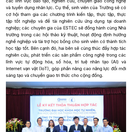
các lĩnh vực đào tạo, nghiên cứu, chuyển giao công nghệ
và tuyển dụng nhân lực. Cụ thể, sinh viên của Trường sẽ có
cơ hội tham gia các chương trình kiến tập, thực tập, thực
tập tốt nghiệp và đề tài nghiên cứu ứng dụng tại doanh
nghiệp; các chuyên gia của ESTEC sẽ đồng hành cùng Nhà
trường trong các hội thảo kỹ thuật, hoạt động định hướng
nghề nghiệp và tài trợ học bổng cho sinh viên có thành tích
học tập tốt. Bên cạnh đó, hai bên sẽ cùng thúc đẩy hợp tác
nghiên cứu, phát triển các sản phẩm công nghệ trong các
lĩnh vực tự động hóa, số hóa, trí tuệ nhân tạo (AI) và
Internet vạn vật (IoT), góp phần nâng cao năng lực đổi mới
sáng tạo và chuyển giao tri thức cho cộng đồng.