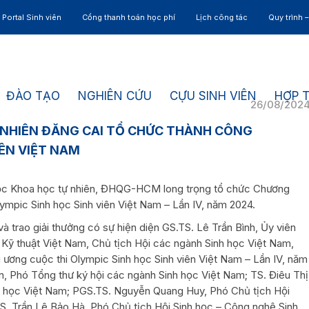
Portal Sinh viên
Cổng thanh toán học phí
Lịch công tác
Quy trình 
ĐÀO TẠO
NGHIÊN CỨU
CỰU SINH VIÊN
HỢP 
26/08/202
NHIÊN ĐĂNG CAI TỔ CHỨC THÀNH CÔNG
IÊN VIỆT NAM
học Khoa học tự nhiên, ĐHQG-HCM long trọng tổ chức Chương
 Olympic Sinh học Sinh viên Việt Nam – Lần IV, năm 2024.
à trao giải thưởng có sự hiện diện GS.TS. Lê Trần Bình, Ủy viên
Kỹ thuật Việt Nam, Chủ tịch Hội các ngành Sinh học Việt Nam,
ương cuộc thi Olympic Sinh học Sinh viên Việt Nam – Lần IV, năm
, Phó Tổng thư ký hội các ngành Sinh học Việt Nam; TS. Điêu Thị
h học Việt Nam; PGS.TS. Nguyễn Quang Huy, Phó Chủ tịch Hội
S. Trần Lê Bảo Hà, Phó Chủ tịch Hội Sinh học – Công nghệ Sinh