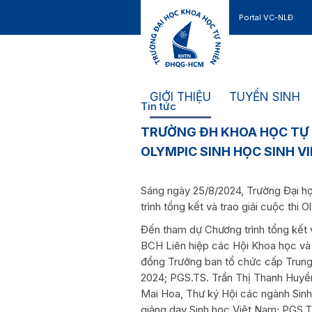
Portal VC-NLĐ
Liên hệ
GIỚI THIỆU
TUYỂN SINH
Tin tức
TRƯỜNG ĐH KHOA HỌC TỰ 
OLYMPIC SINH HỌC SINH V
Sáng ngày 25/8/2024, Trường Đại 
trình tổng kết và trao giải cuộc thi
Đến tham dự Chương trình tổng kết v
BCH Liên hiệp các Hội Khoa học và 
đồng Trưởng ban tổ chức cấp Trung 
2024; PGS.TS. Trần Thị Thanh Huyền
Mai Hoa, Thư ký Hội các ngành Sin
giảng dạy Sinh học Việt Nam; PGS.T