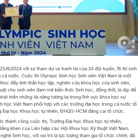
5/8/2024 với sự tham dự và tranh tài của 24 đội tuyển, 16 thí sinh
g cả nước. Cuộc thi Olympic Sinh học Sinh viên Việt Nam là một
húc đẩy tinh thần học tập, nghiên cứu khoa học của sinh viên,
uật cho sinh viên đam mê kiến thức Sinh học, đồng thời, là dịp để
át triển những tài năng tương lai trong lĩnh vực khoa học sự
nh học Việt Nam phối hợp với các trường đại học trong cả nước tổ
g Đại học Khoa học tự nhiên, ĐHQG-HCM đăng cai tổ chức.
hức thành công cuộc thi, Trường Đại học Khoa học tự nhiên,
ng khen của Liên hiệp các Hội Khoa học Kỹ thuật Việt Nam.
ghệ Sinh học, với vai trò là lực lượng tham gia tổ chức chính, đã