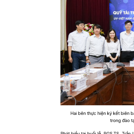
Hai bên thực hiện ký kết biên 
trong đào t
Phát biểu tại buổi lễ, PGS.TS. Trầ