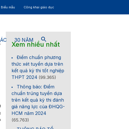
– Biểu mẫu
Công khai giáo dục
TÁC
30 NĂM
Xem nhiều nhất
5
Điểm chuẩn phương
thức xét tuyển dựa trên
kết quả kỳ thi tốt nghiệp
THPT 2024
(99.365)
Thông báo: Điểm
chuẩn trúng tuyển dựa
trên kết quả kỳ thi đánh
ợ
giá năng lực của ĐHQG-
g
HCM năm 2024
à
(65.763)