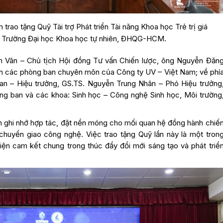
rao tặng Quỹ Tài trợ Phát triển Tài năng Khoa học Trẻ trị giá
o Trường Đại học Khoa học tự nhiên, ĐHQG-HCM.
h Vân – Chủ tịch Hội đồng Tư vấn Chiến lược, ông Nguyễn Đăn
n các phòng ban chuyên môn của Công ty UV – Việt Nam; về phí
an – Hiệu trưởng, GS.TS. Nguyễn Trung Nhân – Phó Hiệu trưởng
òng ban và các khoa: Sinh học – Công nghệ Sinh học, Môi trường
ản ghi nhớ hợp tác, đặt nền móng cho mối quan hệ đồng hành chiế
 chuyển giao công nghệ. Việc trao tặng Quỹ lần này là một tron
hiện cam kết chung trong thúc đẩy đổi mới sáng tạo và phát triể