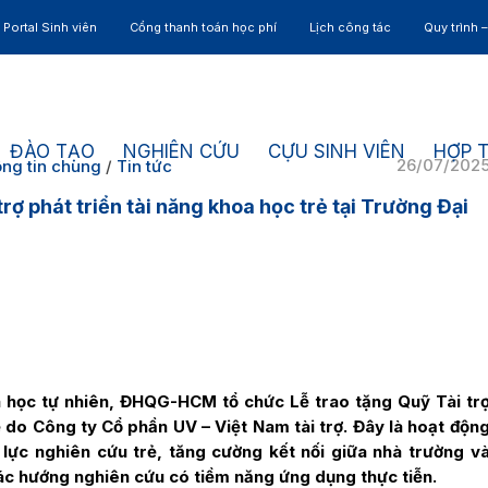
Portal Sinh viên
Cổng thanh toán học phí
Lịch công tác
Quy trình 
ĐÀO TẠO
NGHIÊN CỨU
CỰU SINH VIÊN
HỢP 
26/07/202
ng tin chung
/
Tin tức
rợ phát triển tài năng khoa học trẻ tại Trường Đại
 học tự nhiên, ĐHQG-HCM tổ chức Lễ trao tặng Quỹ Tài tr
 do Công ty Cổ phần UV – Việt Nam tài trợ. Đây là hoạt độn
lực nghiên cứu trẻ, tăng cường kết nối giữa nhà trường v
các hướng nghiên cứu có tiềm năng ứng dụng thực tiễn.