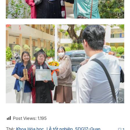
Post Views:
1.195
Thẻ:
Khoa Hóa học
,
Lễ tốt nghiệp
,
SDG17-Quan
1