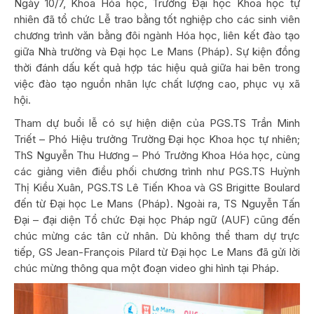
Ngày 10/7, Khoa Hóa học, Trường Đại học Khoa học tự
nhiên đã tổ chức Lễ trao bằng tốt nghiệp cho các sinh viên
chương trình văn bằng đôi ngành Hóa học, liên kết đào tạo
giữa Nhà trường và Đại học Le Mans (Pháp). Sự kiện đồng
thời đánh dấu kết quả hợp tác hiệu quả giữa hai bên trong
việc đào tạo nguồn nhân lực chất lượng cao, phục vụ xã
hội.
Tham dự buổi lễ có sự hiện diện của PGS.TS Trần Minh
Triết – Phó Hiệu trưởng Trường Đại học Khoa học tự nhiên;
ThS Nguyễn Thu Hương – Phó Trưởng Khoa Hóa học, cùng
các giảng viên điều phối chương trình như PGS.TS Huỳnh
Thị Kiều Xuân, PGS.TS Lê Tiến Khoa và GS Brigitte Boulard
đến từ Đại học Le Mans (Pháp). Ngoài ra, TS Nguyễn Tấn
Đại – đại diện Tổ chức Đại học Pháp ngữ (AUF) cũng đến
chúc mừng các tân cử nhân. Dù không thể tham dự trực
tiếp, GS Jean-François Pilard từ Đại học Le Mans đã gửi lời
chúc mừng thông qua một đoạn video ghi hình tại Pháp.