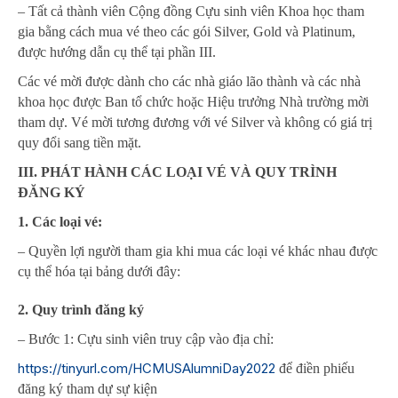
– Tất cả thành viên Cộng đồng Cựu sinh viên Khoa học tham
gia bằng cách mua vé theo các gói Silver, Gold và Platinum,
được hướng dẫn cụ thể tại phần III.
Các vé mời được dành cho các nhà giáo lão thành và các nhà
khoa học được Ban tổ chức hoặc Hiệu trưởng Nhà trường mời
tham dự. Vé mời tương đương với vé Silver và không có giá trị
quy đổi sang tiền mặt.
III. PHÁT HÀNH CÁC LOẠI VÉ VÀ QUY TRÌNH
ĐĂNG KÝ
1. Các loại vé:
– Quyền lợi người tham gia khi mua các loại vé khác nhau được
cụ thể hóa tại bảng dưới đây:
2. Quy trình đăng ký
– Bước 1: Cựu sinh viên truy cập vào địa chỉ:
https://tinyurl.com/HCMUSAlumniDay2022
để điền phiếu
đăng ký tham dự sự kiện