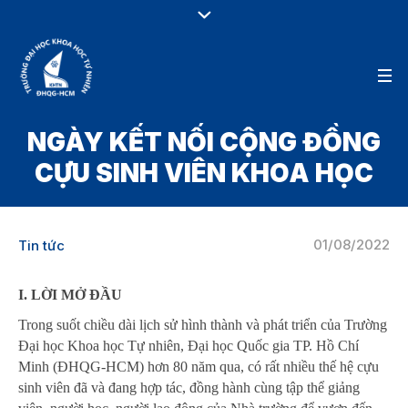
NGÀY KẾT NỐI CỘNG ĐỒNG
CỰU SINH VIÊN KHOA HỌC
01/08/2022
Tin tức
I. LỜI MỞ ĐẦU
Trong suốt chiều dài lịch sử hình thành và phát triển của Trường
Đại học Khoa học Tự nhiên, Đại học Quốc gia TP. Hồ Chí
Minh (ĐHQG-HCM) hơn 80 năm qua, có rất nhiều thế hệ cựu
sinh viên đã và đang hợp tác, đồng hành cùng tập thể giảng