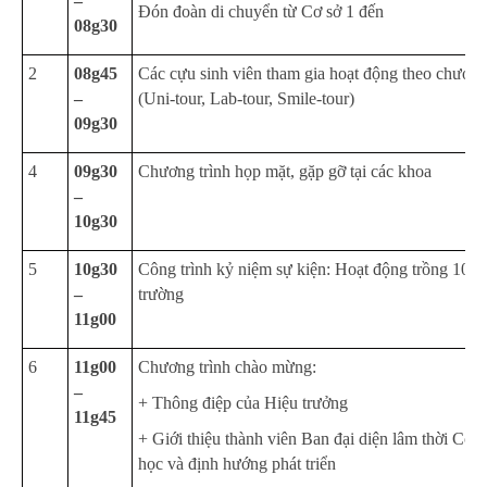
–
Đón đoàn di chuyển từ Cơ sở 1 đến
08g30
2
08g45
Các cựu sinh viên tham gia hoạt động theo chương
–
(Uni-tour, Lab-tour, Smile-tour)
09g30
4
09g30
Chương trình họp mặt, gặp gỡ tại các khoa
–
10g30
5
10g30
Công trình kỷ niệm sự kiện: Hoạt động trồng 100 
–
trường
11g00
6
11g00
Chương trình chào mừng:
–
+ Thông điệp của Hiệu trưởng
11g45
+ Giới thiệu thành viên Ban đại diện lâm thời Cộ
học và định hướng phát triển