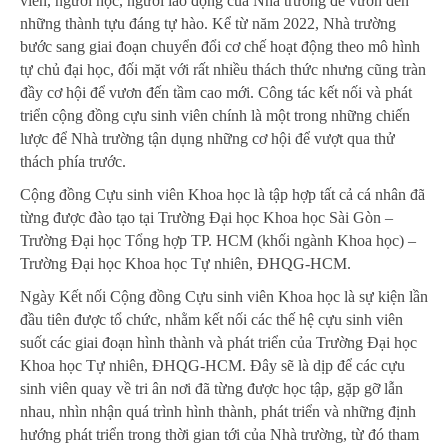
viên, người học, người lao động của Nhà trường để vươn đến
những thành tựu đáng tự hào. Kể từ năm 2022, Nhà trường
bước sang giai đoạn chuyển đổi cơ chế hoạt động theo mô hình
tự chủ đại học, đối mặt với rất nhiều thách thức nhưng cũng tràn
đầy cơ hội để vươn đến tầm cao mới. Công tác kết nối và phát
triển cộng đồng cựu sinh viên chính là một trong những chiến
lược để Nhà trường tận dụng những cơ hội để vượt qua thử
thách phía trước.
Cộng đồng Cựu sinh viên Khoa học là tập hợp tất cả cá nhân đã
từng được đào tạo tại Trường Đại học Khoa học Sài Gòn –
Trường Đại học Tổng hợp TP. HCM (khối ngành Khoa học) –
Trường Đại học Khoa học Tự nhiên, ĐHQG-HCM.
Ngày Kết nối Cộng đồng Cựu sinh viên Khoa học là sự kiện lần
đầu tiên được tổ chức, nhằm kết nối các thế hệ cựu sinh viên
suốt các giai đoạn hình thành và phát triển của Trường Đại học
Khoa học Tự nhiên, ĐHQG-HCM. Đây sẽ là dịp để các cựu
sinh viên quay về tri ân nơi đã từng được học tập, gặp gỡ lẫn
nhau, nhìn nhận quá trình hình thành, phát triển và những định
hướng phát triển trong thời gian tới của Nhà trường, từ đó tham