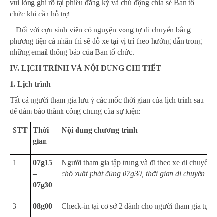
vui lòng ghi rõ tại phiếu đăng ký và chủ động chia sẻ Ban tổ
chức khi cần hỗ trợ.
+ Đối với cựu sinh viên có nguyện vọng tự di chuyển bằng
phương tiện cá nhân thì sẽ đỗ xe tại vị trí theo hướng dẫn trong
những email thông báo của Ban tổ chức.
IV. LỊCH TRÌNH VÀ NỘI DUNG CHI TIẾT
1. Lịch trình
Tất cả người tham gia lưu ý các mốc thời gian của lịch trình sau
để đảm bảo thành công chung của sự kiện:
STT
Thời
Nội dung chương trình
gian
1
07g15
Người tham gia tập trung và đi theo xe di chuyển 
–
chỗ xuất phát đúng 07g30, thời gian di chuyển dự 
07g30
3
08g00
Check-in tại cơ sở 2 dành cho người tham gia tự tú