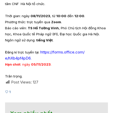
tâm CNF Hà Nội tổ chức.
Thời gian: ngày
08/11/2023
, từ
10:00
đến
12:00
.
Phương thức: trực tuyến qua
Zoom
.
Báo cáo viên:
TS Hồ Tường Vinh
, Phó Chủ tịch Hội đồng Khoa
học, Khoa Quốc tế Pháp ngữ (IFI), Đại học Quốc gia Hà Nội.
Ngôn ngữ sử dụng:
tiếng Việt
.
https://forms.office.com/
Đăng kí trực tuyến tại:
e/hXb4pf4pD6
.
Hạn chót
: ngày
05/11/2023
.
Trân trọng.
Post Views:
127
1