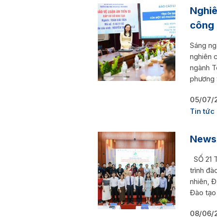
Nghiê
công 
Sáng ng
nghiên c
ngành To
phương 
05/07/
Tin tức
Newsl
SỐ 21 T
trình đ
nhiên, 
Đào tạo
08/06/