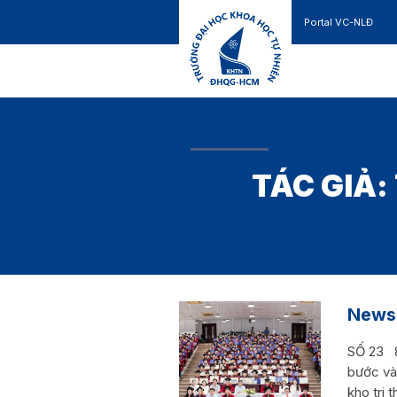
Portal VC-NLĐ
Liên hệ
GIỚI THIỆU
TUYỂN SINH
TÁC GIẢ:
News
SỐ 23 8
bước và
kho tri