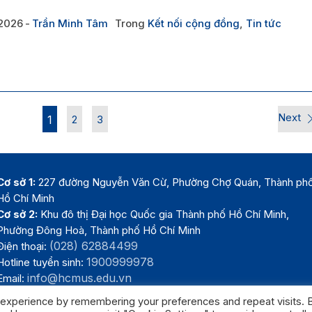
2026
Trần Minh Tâm
Trong
Kết nối cộng đồng
,
Tin tức
Next
1
2
3
Cơ sở 1:
227 đường Nguyễn Văn Cừ, Phường Chợ Quán, Thành ph
Hồ Chí Minh
Cơ sở 2:
Khu đô thị Đại học Quốc gia Thành phố Hồ Chí Minh,
Phường Đông Hoà, Thành phố Hồ Chí Minh
(028) 62884499
Điện thoại:
1900999978
Hotline tuyển sinh:
info@hcmus.edu.vn
Email:
 experience by remembering your preferences and repeat visits. 