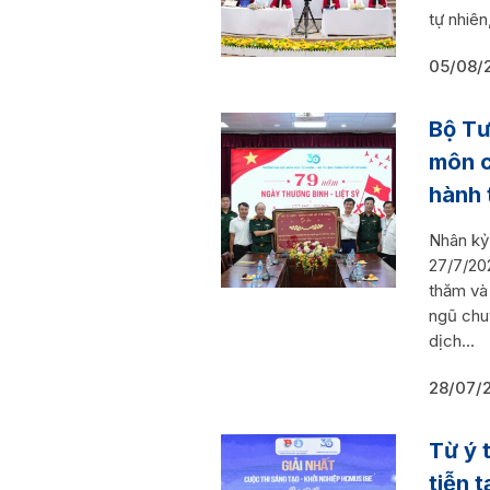
tự nhiê
05/08/
Bộ Tư
môn c
hành t
Nhân kỷ
27/7/20
thăm và
ngũ chu
dịch...
28/07/
Từ ý 
tiễn 