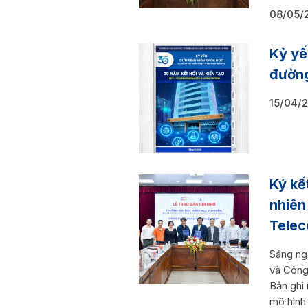
08/05/
Kỷ yế
đường
15/04/
Ký kế
nhiên
Tele
Sáng ng
và Công
Bản ghi
mô hình 