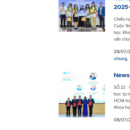
2025
Chiều ng
Cuộc th
học Kho
vấn chuy
28/07/
chung
,
News
SỐ 22 Cô
học tự 
HCM tra
Khoa học
08/07/