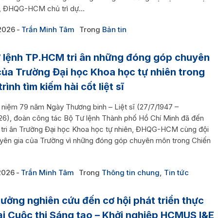
n, ĐHQG-HCM chủ trì dự...
2026
Trần Minh Tâm
Trong
Bản tin
 lệnh TP.HCM tri ân những đóng góp chuyên
ủa Trường Đại học Khoa học tự nhiên trong
rình tìm kiếm hài cốt liệt sĩ
 niệm 79 năm Ngày Thương binh – Liệt sĩ (27/7/1947 –
26), đoàn công tác Bộ Tư lệnh Thành phố Hồ Chí Minh đã đến
 tri ân Trường Đại học Khoa học tự nhiên, ĐHQG-HCM cùng đội
yên gia của Trường vì những đóng góp chuyên môn trong Chiến
2026
Trần Minh Tâm
Trong
Thông tin chung
,
Tin tức
tưởng nghiên cứu đến cơ hội phát triển thực
tại Cuộc thi Sáng tạo – Khởi nghiệp HCMUS I&E