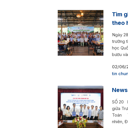
Tìm g
theo 
Ngày 28
trường 
học Quố
bươu vàn
02/06/
tin chu
News
SỐ 20 P
giữa Tr
Toán Tr
nhiên, 