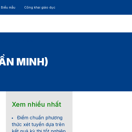
– Biểu mẫu
Công khai giáo dục
TÁC
30 NĂM
ẦN MINH)
Xem nhiều nhất
Điểm chuẩn phương
thức xét tuyển dựa trên
kết quả kỳ thi tốt nghiệp