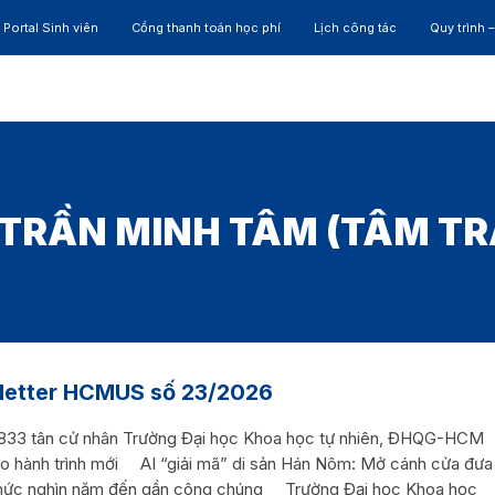
Portal Sinh viên
Cổng thanh toán học phí
Lịch công tác
Quy trình 
ĐÀO TẠO
NGHIÊN CỨU
CỰU SINH VIÊN
HỢP 
TRẦN MINH TÂM
(TÂM TR
letter HCMUS số 23/2026
33 tân cử nhân Trường Đại học Khoa học tự nhiên, ĐHQG-HCM
o hành trình mới AI “giải mã” di sản Hán Nôm: Mở cánh cửa đưa
 thức nghìn năm đến gần công chúng Trường Đại học Khoa học