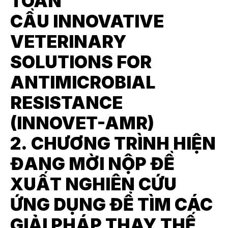
TOÀN
CẦU INNOVATIVE
VETERINARY
SOLUTIONS FOR
ANTIMICROBIAL
RESISTANCE
(INNOVET-AMR)
2. CHƯƠNG TRÌNH HIỆN
ĐANG MỜI NỘP ĐỀ
XUẤT NGHIÊN CỨU
ỨNG DỤNG ĐỂ TÌM CÁC
GIẢI PHÁP THAY THẾ,