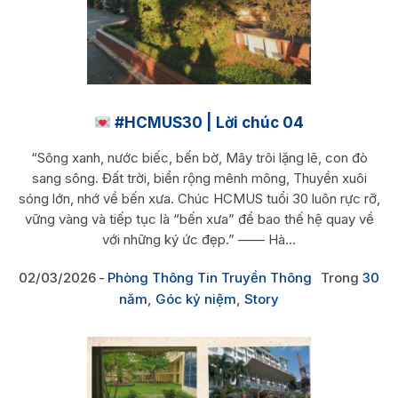
#HCMUS30 | Lời chúc 04
“Sông xanh, nước biếc, bến bờ, Mây trôi lặng lẽ, con đò
sang sông. Đất trời, biển rộng mênh mông, Thuyền xuôi
sóng lớn, nhớ về bến xưa. Chúc HCMUS tuổi 30 luôn rực rỡ,
vững vàng và tiếp tục là “bến xưa” để bao thế hệ quay về
với những ký ức đẹp.” —— Hà...
02/03/2026
Phòng Thông Tin Truyền Thông
Trong
30
năm
,
Góc kỷ niệm
,
Story