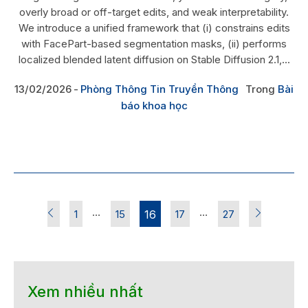
overly broad or off-target edits, and weak interpretability.
We introduce a unified framework that (i) constrains edits
with FacePart-based segmentation masks, (ii) performs
localized blended latent diffusion on Stable Diffusion 2.1,...
13/02/2026
Phòng Thông Tin Truyền Thông
Trong
Bài
báo khoa học
…
…
1
15
16
17
27
Xem nhiều nhất