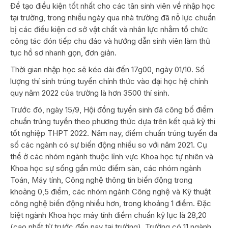
Để tạo điều kiện tốt nhất cho các tân sinh viên về nhập học
tại trường, trong nhiều ngày qua nhà trường đã nỗ lực chuẩn
bị các điều kiện cơ sở vật chất và nhân lực nhằm tổ chức
công tác đón tiếp chu đáo và hướng dẫn sinh viên làm thủ
tục hồ sơ nhanh gọn, đơn giản.
Thời gian nhập học sẽ kéo dài đến 17g00, ngày 01/10. Số
lượng thí sinh trúng tuyển chính thức vào đại học hệ chính
quy năm 2022 của trường là hơn 3500 thí sinh.
Trước đó, ngày 15/9, Hội đồng tuyển sinh đã công bố điểm
chuẩn trúng tuyển theo phương thức dựa trên kết quả kỳ thi
tốt nghiệp THPT 2022. Năm nay, điểm chuẩn trúng tuyển đa
số các ngành có sự biến động nhiều so với năm 2021. Cụ
thể ở các nhóm ngành thuộc lĩnh vực Khoa học tự nhiên và
Khoa học sự sống gần mức điểm sàn, các nhóm ngành
Toán, Máy tính, Công nghệ thông tin biến động trong
khoảng 0,5 điểm, các nhóm ngành Công nghệ và Kỹ thuật
công nghệ biến động nhiều hơn, trong khoảng 1 điểm. Đặc
biệt ngành Khoa học máy tính điểm chuẩn kỷ lục là 28,20
(cao nhất từ trước đến nay tại trường). Trường có 11 ngành