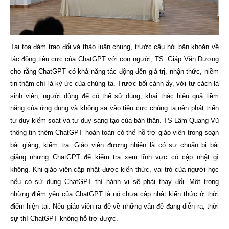
Tại tọa đàm trao đổi và thảo luận chung, trước câu hỏi băn khoăn về
tác động tiêu cực của ChatGPT với con người, TS. Giáp Văn Dương
cho rằng ChatGPT có khả năng tác động đến giá trị, nhận thức, niềm
tin thậm chí là ký ức của chúng ta. Trước bối cảnh ấy, với tư cách là
sinh viên, người dùng để có thể sử dụng, khai thác hiệu quả tiềm
năng của ứng dụng và không sa vào tiêu cực chúng ta nên phát triển
tư duy kiểm soát và tư duy sáng tạo của bản thân. TS Lâm Quang Vũ
thông tin thêm ChatGPT hoàn toàn có thể hỗ trợ giáo viên trong soạn
bài giảng, kiểm tra. Giáo viên đương nhiên là có sự chuẩn bị bài
giảng nhưng ChatGPT để kiểm tra xem lĩnh vực có cập nhật gì
không. Khi giáo viên cập nhật được kiến thức, vai trò của người học
nếu có sử dụng ChatGPT thì hành vi sẽ phải thay đổi. Một trong
những điểm yếu của ChatGPT là nó chưa cập nhật kiến thức ở thời
điểm hiện tại. Nếu giáo viên ra đề về những vấn đề đang diễn ra, thời
sự thì ChatGPT không hỗ trợ được.