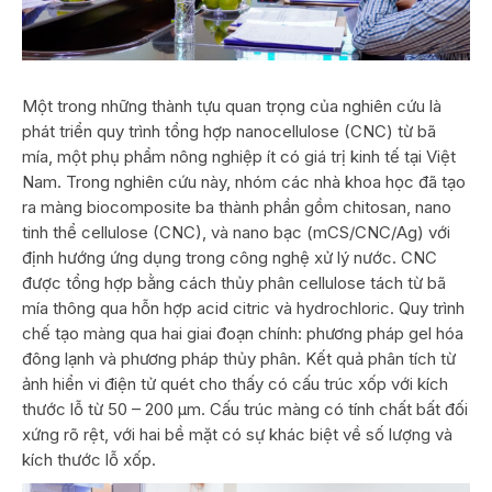
Một trong những thành tựu quan trọng của nghiên cứu là
phát triển quy trình tổng hợp nanocellulose (CNC) từ bã
mía, một phụ phẩm nông nghiệp ít có giá trị kinh tế tại Việt
Nam. Trong nghiên cứu này, nhóm các nhà khoa học đã tạo
ra màng biocomposite ba thành phần gồm chitosan, nano
tinh thể cellulose (CNC), và nano bạc (mCS/CNC/Ag) với
định hướng ứng dụng trong công nghệ xử lý nước. CNC
được tổng hợp bằng cách thủy phân cellulose tách từ bã
mía thông qua hỗn hợp acid citric và hydrochloric. Quy trình
chế tạo màng qua hai giai đoạn chính: phương pháp gel hóa
đông lạnh và phương pháp thủy phân. Kết quả phân tích từ
ảnh hiển vi điện tử quét cho thấy có cấu trúc xốp với kích
thước lỗ từ 50 – 200 µm. Cấu trúc màng có tính chất bất đối
xứng rõ rệt, với hai bề mặt có sự khác biệt về số lượng và
kích thước lỗ xốp.