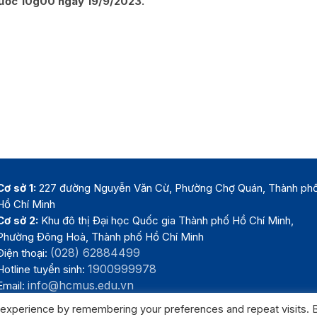
rước 10g00 ngày 19/9/2023.
Cơ sở 1:
227 đường Nguyễn Văn Cừ, Phường Chợ Quán, Thành ph
Hồ Chí Minh
Cơ sở 2:
Khu đô thị Đại học Quốc gia Thành phố Hồ Chí Minh,
Phường Đông Hoà, Thành phố Hồ Chí Minh
(028) 62884499
Điện thoại:
1900999978
Hotline tuyển sinh:
info@hcmus.edu.vn
Email:
 experience by remembering your preferences and repeat visits. 