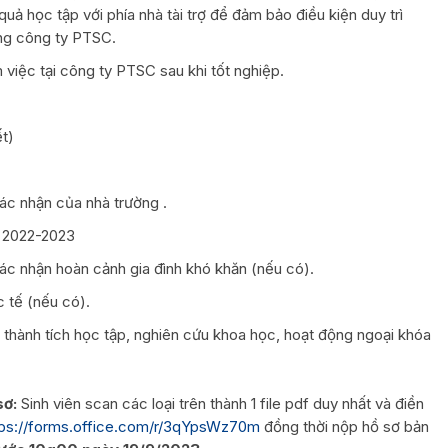
quả học tập với phía nhà tài trợ để đảm bảo điều kiện duy trì
ổng công ty PTSC.
m việc tại công ty PTSC sau khi tốt nghiệp.
ết)
ác nhận của nhà trường .
c 2022-2023
c nhận hoàn cảnh gia đình khó khăn (nếu có).
 tế (nếu có).
 thành tích học tập, nghiên cứu khoa học, hoạt động ngoại khóa
sơ:
Sinh viên scan các loại trên thành 1 file pdf duy nhất và điền
tps://forms.office.com/r/3qYpsWz70m
đồng thời nộp hồ sơ bản