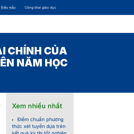
– Biểu mẫu
Công khai giáo dục
TÁC
30 NĂM
I CHÍNH CỦA
IÊN NĂM HỌC
Xem nhiều nhất
3
Điểm chuẩn phương
thức xét tuyển dựa trên
kết quả kỳ thi tốt nghiệp