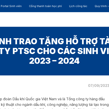
Portal Sinh viên
Cổng thanh toán học phí
Lịch công tác
Quy trình 
ĐÀO TẠO
NGHIÊN CỨU
CỰU SINH VIÊN
HỢP 
NH TRAO TẶNG HỖ TRỢ TÀ
TY PTSC CHO CÁC SINH V
2023 – 2024
07/09/202
p đoàn Dầu khí Quốc gia Việt Nam và là Tổng công ty hàng đầu
 kỹ thuật cho ngành dầu khí, công nghiệp, năng lượng tái tạo trong