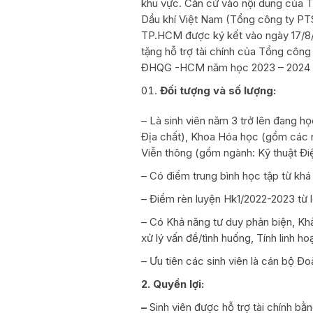
khu vực. Căn cứ vào nội dung của T
Dầu khí Việt Nam (Tổng công ty PT
TP.HCM được ký kết vào ngày 17/8/2
tặng hỗ trợ tài chính của Tổng côn
ĐHQG -HCM năm học 2023 – 2024 với
Đối tượng và số lượng:
– Là sinh viên năm 3 trở lên đang h
Địa chất), Khoa Hóa học (gồm các 
Viễn thông (gồm ngành: Kỹ thuật Điệ
– Có điểm trung bình học tập từ khá 
– Điểm rèn luyện Hk1/2022-2023 từ lo
– Có Khả năng tư duy phản biện, Khả
xử lý vấn đề/tình huống, Tính linh ho
– Ưu tiên các sinh viên là cán bộ Đo
2. Quyền lợi:
–
Sinh viên được hỗ trợ tài chính bằn