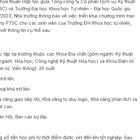
hoả thuận Hợp tác giữa Tổng công ty Cổ phần Dịch vụ Kỹ thuật
SC) và Trường Đại học Khoa học Tự nhiên – Đại học Quốc gia
023, Nhà trường thông báo về việc triển khai chương trình trao
g ty PTSC cho các sinh viên của Trường ĐH Khoa học tự nhiên,
 thông tin cụ thể sau:
ọc tập tại trường thuộc các Khoa Địa chất (gồm ngành: Kỹ thuật
ngành: Hóa học; Công nghệ Kỹ thuật Hóa học) và Khoa Điện tử
n tử, Viễn thông): 20 suất
trở lên.
ại khá trở lên.
 năng giao tiếp tốt, Khả năng tư duy logic, Khả năng phân tích và
ạt cao.
àn Hội, Ban cán sự lớp.
g số tiền học phí từ thời điểm được xét đến khi tốt nghiệp. Sau