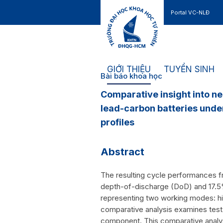
Portal VC-NLĐ
Liên hệ
GIỚI THIỆU
TUYỂN SINH
Bài báo khoa học
Comparative insight into n
lead-carbon batteries under
profiles
Abstract
The resulting cycle performances f
depth-of-discharge (DoD) and 17.5
representing two working modes: hig
comparative analysis examines test
component. This comparative analysi