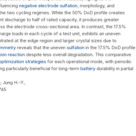
fluencing
negative electrode
sulfation
, morphology, and
he two cycling regimes. While the 50% DoD profile creates
t discharge to half of rated capacity, it produces greater
oss the electrode cross-sectional area. In contrast, the 17.5%
arge loads in each cycle of a test unit, exhibits an uneven
trated at the edge region and larger crystal sizes due to
tammetry
reveals that the uneven
sulfation
in the 17.5% DoD profile
ion reaction
despite less overall degradation. This comparative
optimization strategies
for each operational mode, with periodic
g particularly beneficial for long-term
battery
durability in partial
; Jung H.-Y.,
6745