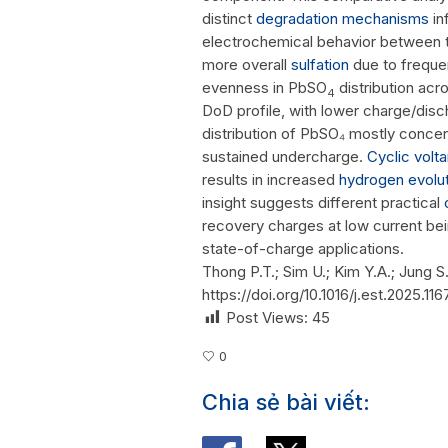
distinct
degradation mechanisms
in
electrochemical behavior between t
more overall
sulfation
due to frequen
evenness in PbSO
distribution acr
4
DoD profile, with lower charge/disch
distribution of PbSO₄ mostly concen
sustained undercharge.
Cyclic vol
results in increased
hydrogen evolut
insight suggests different practical
recovery charges at low current bein
state-of-charge applications.
Thong P.T.; Sim U.; Kim Y.A.; Jung S.
https://doi.org/10.1016/j.est.2025.11
Post Views:
45
0
Chia sẻ bài viết: