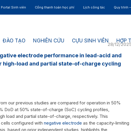
Portal Sinh viên
Cổng thanh toán học phí
Lịch công tác
Quy trình 
ĐÀO TẠO
NGHIÊN CỨU
CỰU SINH VIÊN
HỢP 
28/12/202
egative electrode performance in lead-acid and
 high-load and partial state-of-charge cycling
rom our previous studies are compared for operation in 50%
% DoD at 50% state-of-charge (SoC) cycling profiles,
h load and partial state-of-charge, respectively. This
 cells configured with
negative electrode
as the capacity-limiting
s, based on prior independent studies, highlights the