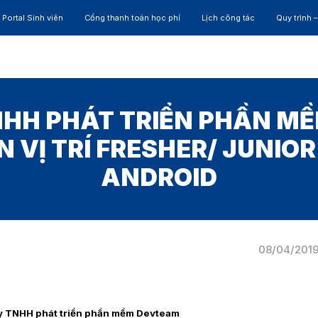
Portal Sinh viên
Cổng thanh toán học phí
Lịch công tác
Quy trình 
ĐÀO TẠO
NGHIÊN CỨU
CỰU SINH VIÊN
HỢP 
NHH PHÁT TRIỂN PHẦN M
 VỊ TRÍ FRESHER/ JUNIOR
ANDROID
08/04/201
y TNHH phát triển phần mềm Devteam