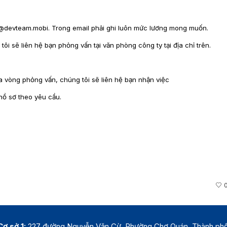
@devteam.mobi. Trong email phải ghi luôn mức lương mong muốn.
ôi sẽ liên hệ bạn phỏng vấn tại văn phòng công ty tại địa chỉ trên.
a vòng phỏng vấn, chúng tôi sẽ liên hệ bạn nhận việc
hồ sơ theo yêu cầu.
Cơ sở 1:
227 đường Nguyễn Văn Cừ, Phường Chợ Quán, Thành ph