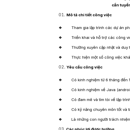
cần tuyển
Mô tả chi tiết công việc
❖ Tham gia lập trình các dự án phát
❖ Triển khai và hỗ trợ các công việc 
❖ Thường xuyên cập nhật và duy trì
❖ Thực hiện một số công việc khác 
Yêu cầu công việc
❖ Có kinh nghiệm từ 6 tháng đến 1 n
❖ Có kinh nghiệm về Java (android 
❖ Có đam mê và tìm tòi về lập trình
❖ Có kỹ năng chuyên môn tốt và tin
❖ Là những con người trách nhiệm, 
Các phúc lợi được hưởng