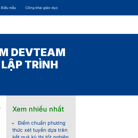
– Biểu mẫu
Công khai giáo dục
TÁC
30 NĂM
ỀM DEVTEAM
 LẬP TRÌNH
Xem nhiều nhất
9
Điểm chuẩn phương
thức xét tuyển dựa trên
kết quả kỳ thi tốt nghiệp