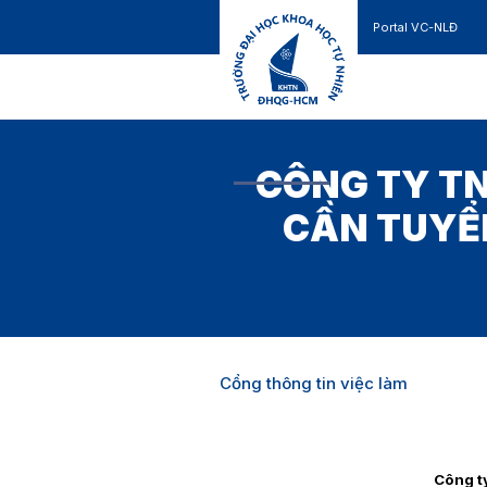
Portal VC-NLĐ
Liên hệ
GIỚI THIỆU
TUYỂN SINH
CÔNG TY T
CẦN TUYỂN
Cổng thông tin việc làm
Công t