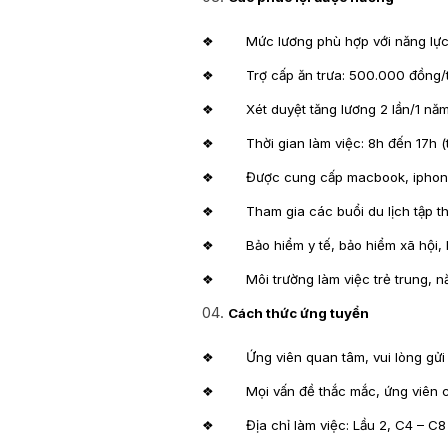
❖ Mức lương phù hợp với năng lực ( 
❖ Trợ cấp ăn trưa: 500.000 đồng/
❖ Xét duyệt tăng lương 2 lần/1 năm
❖ Thời gian làm việc: 8h đến 17h (th
❖ Được cung cấp macbook, iphone, 
❖ Tham gia các buổi du lịch tập thể
❖ Bảo hiểm y tế, bảo hiểm xã hội, bả
❖ Môi trường làm việc trẻ trung, năn
Cách thức ứng tuyển
❖ Ứng viên quan tâm, vui lòng gửi C
❖ Mọi vấn đề thắc mắc, ứng viên có t
❖ Địa chỉ làm việc: Lầu 2, C4 – C8 