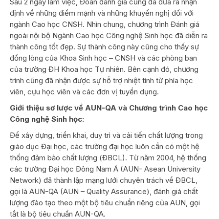
Sau 2 ngày làm việc, Đoàn đánh giá cũng đã đưa ra nhận
định về những điểm mạnh và những khuyến nghị đối với
ngành Cao học CNSH. Nhìn chung, chương trình Đánh giá
ngoài nội bộ Ngành Cao học Công nghệ Sinh học đã diễn ra
thành công tốt đẹp. Sự thành công này cũng cho thấy sự
đồng lòng của Khoa Sinh học – CNSH và các phòng ban
của trường ĐH Khoa học Tự nhiên. Bên cạnh đó, chương
trình cũng đã nhận được sự hỗ trợ nhiệt tình từ phía học
viên, cựu học viên và các đơn vị tuyển dụng.
Giới thiệu sơ lược về AUN-QA và Chương trình Cao học
Công nghệ Sinh học:
Để xây dựng, triển khai, duy trì và cải tiến chất lượng trong
giáo dục Đại học, các trường đại học luôn cần có một hệ
thống đảm bảo chất lượng (ĐBCL). Từ năm 2004, hệ thống
các trường Đại học Đông Nam Á (AUN- Asean University
Network) đã thành lập mạng lưới chuyên trách về ĐBCL,
gọi là AUN-QA (AUN – Quality Assurance), đánh giá chất
lượng đào tạo theo một bộ tiêu chuẩn riêng của AUN, gọi
tắt là bộ tiêu chuẩn AUN-QA.