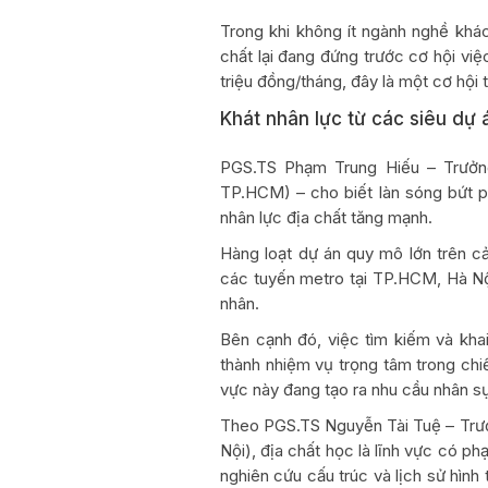
Trong khi không ít ngành nghề khác
chất lại đang đứng trước cơ hội vi
triệu đồng/tháng, đây là một cơ hội
Khát nhân lực từ các siêu dự 
PGS.TS Phạm Trung Hiếu – Trưởn
TP.HCM) – cho biết làn sóng bứt p
nhân lực địa chất tăng mạnh.
Hàng loạt dự án quy mô lớn trên c
các tuyến metro tại TP.HCM, Hà Nội
nhân.
Bên cạnh đó, việc tìm kiếm và khai
thành nhiệm vụ trọng tâm trong chiế
vực này đang tạo ra nhu cầu nhân sự
Theo PGS.TS Nguyễn Tài Tuệ – Trư
Nội), địa chất học là lĩnh vực có ph
nghiên cứu cấu trúc và lịch sử hình 