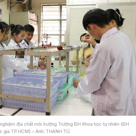
hí nghiệm địa chất môi trường Trường ĐH Khoa học tự nhiên (ĐH
c gia TP.HCM) – Ảnh: THANH TÚ.