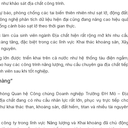
 như khảo sát địa chất công trình.
 báo, phòng chống các tai biến thiên nhiên như sạt lở, động đất
công nghệ phân tích dữ liệu hiện đại cũng đang nâng cao hiệu qu
ống cảnh báo sạt lở theo thời gian thực.
 làm của sinh viên ngành Địa chất hiện rất rộng mở khi nhu cầ
àng tăng, đặc biệt trong các lĩnh vực Khai thác khoáng sản, Xâ
i nguyên.
g lớn được triển khai trên cả nước như hệ thống tàu điện ngầm
 hay các công trình năng lượng, nhu cầu chuyên gia địa chất tiế
inh viên sau khi tốt nghiệp.
hàng”
Phòng Quan hệ Công chúng Doanh nghiệp Trường ĐH Mỏ – Đị
địa chất đang có nhu cầu nhân lực rất lớn, phục vụ trực tiếp ch
hư khai thác than, khoáng sản, đất hiếm, titan và nhiều tài nguyê
 công ty trong lĩnh vực Năng lượng và Khai khoáng đã chủ độn