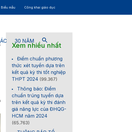
– Biểu mẫu
Công khai giáo dục
TÁC
30 NĂM
Xem nhiều nhất
6
Điểm chuẩn phương
thức xét tuyển dựa trên
kết quả kỳ thi tốt nghiệp
THPT 2024
(99.367)
Thông báo: Điểm
chuẩn trúng tuyển dựa
n
trên kết quả kỳ thi đánh
giá năng lực của ĐHQG-
HCM năm 2024
(65.763)