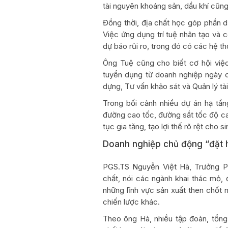
tài nguyên khoáng sản, dầu khí cũng
Đồng thời, địa chất học góp phần dự
Việc ứng dụng trí tuệ nhân tạo và 
dự báo rủi ro, trong đó có các hệ th
Ông Tuệ cũng cho biết cơ hội việc
tuyển dụng từ doanh nghiệp ngày c
dựng, Tư vấn khảo sát và Quản lý tà
Trong bối cảnh nhiều dự án hạ tần
đường cao tốc, đường sắt tốc độ cao
tục gia tăng, tạo lợi thế rõ rệt cho s
Doanh nghiệp chủ động “đặt 
PGS.TS Nguyễn Việt Hà, Trưởng 
chất, nói các ngành khai thác mỏ, 
những lĩnh vực sản xuất then chốt n
chiến lược khác.
Theo ông Hà, nhiều tập đoàn, tổng