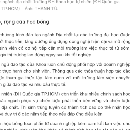
ệm ngành địa chất Trường ĐH Khoa học tự nhiên (ĐH Quốc gia
TP.HCM) – Ảnh: THANH TÚ.
p, rộng cửa học bổng
chương trình đào tạo ngành Địa chất tại các trường đại học đượ
với thực tiễn, tăng cường ứng dụng công nghệ hiện đại và mở rộn
inh viên có cơ hội tiếp cận môi trường làm việc thực tế từ sớm
ia thị trường lao động ngay sau khi tốt nghiệp.
 ngũ đào tạo của Khoa luôn chủ động phối hợp với doanh nghiệ
 thực hành cho sinh viên. Thông qua các thỏa thuận hợp tác đà
ược tham gia thực tập, làm quen với môi trường làm việc chuyê
 giữa đào tạo và nhu cầu thực tế.
 nhiên (ĐH Quốc gia TP.HCM) còn triển khai nhiều chính sách họ
ác ngành phục vụ chiến lược phát triển bền vững và chiến lượ
 địa chất. Thí sinh trúng tuyển có thành tích cao có thể nhận họ
à duy trì ở các năm tiếp theo nếu đáp ứng điều kiện.
hận học bổng toàn phần từ doanh nghiệp kèm cam kết làm việc ch