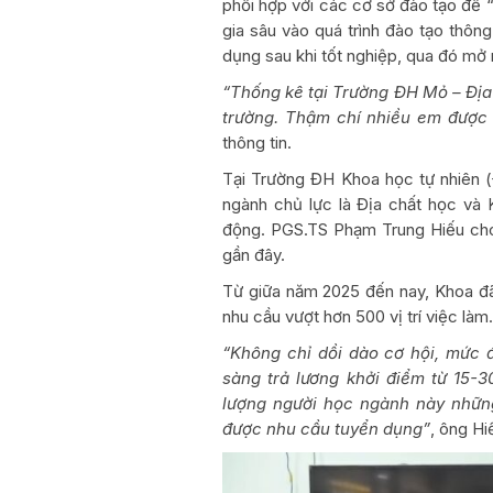
phối hợp với các cơ sở đào tạo để 
gia sâu vào quá trình đào tạo thôn
dụng sau khi tốt nghiệp, qua đó mở 
“Thống kê tại Trường ĐH Mỏ – Địa
trường. Thậm chí nhiều em được 
thông tin.
Tại Trường ĐH Khoa học tự nhiên (
ngành chủ lực là Địa chất học và 
động. PGS.TS Phạm Trung Hiếu cho b
gần đây.
Từ giữa năm 2025 đến nay, Khoa đã 
nhu cầu vượt hơn 500 vị trí việc làm.
“Không chỉ dồi dào cơ hội, mức 
sàng trả lương khởi điểm từ 15-3
lượng người học ngành này nhữn
được nhu cầu tuyển dụng”
, ông Hi