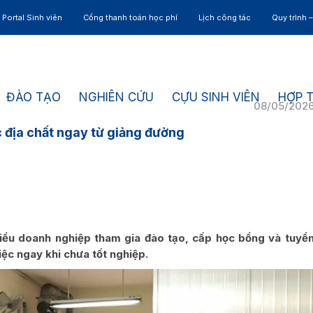
Portal Sinh viên
Cổng thanh toán học phí
Lịch công tác
Quy trình 
ĐÀO TẠO
NGHIÊN CỨU
CỰU SINH VIÊN
HỢP 
08/05/202
 địa chất ngay từ giảng đường
iều doanh nghiệp tham gia đào tạo, cấp học bổng và tuyể
iệc ngay khi chưa tốt nghiệp.