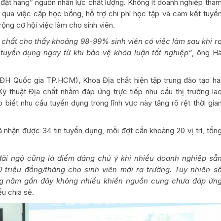
“đặt hàng” nguồn nhân lực chất lượng. Không ít doanh nghiệp tha
g qua việc cấp học bổng, hỗ trợ chi phí học tập và cam kết tuyể
rộng cơ hội việc làm cho sinh viên.
 chất cho thấy khoảng 98-99% sinh viên có việc làm sau khi r
tuyển dụng ngay từ khi bảo vệ khóa luận tốt nghiệp”
, ông H
ĐH Quốc gia TP.HCM), Khoa Địa chất hiện tập trung đào tạo ha
Kỹ thuật Địa chất nhằm đáp ứng trực tiếp nhu cầu thị trường la
iết nhu cầu tuyển dụng trong lĩnh vực này tăng rõ rệt thời gia
nhận được 34 tin tuyển dụng, mỗi đợt cần khoảng 20 vị trí, tổn
đãi ngộ cũng là điểm đáng chú ý khi nhiều doanh nghiệp sẵ
0 triệu đồng/tháng cho sinh viên mới ra trường. Tuy nhiên s
g năm gần đây không nhiều khiến nguồn cung chưa đáp ứn
ếu chia sẻ.