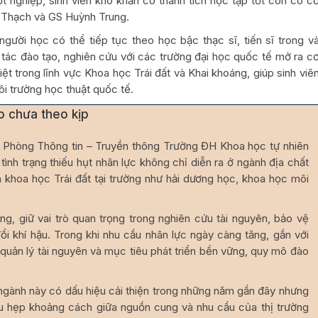
 nghiệp, sinh viên khó khăn có thành tích học tập tốt còn có c
 Thạch và GS Huỳnh Trung.
người học có thể tiếp tục theo học bậc thạc sĩ, tiến sĩ trong v
 tác đào tạo, nghiên cứu với các trường đại học quốc tế mở ra c
ệt trong lĩnh vực Khoa học Trái đất và Khai khoáng, giúp sinh viê
ôi trường học thuật quốc tế.
o chưa theo kịp
 Phòng Thông tin – Truyền thông Trường ĐH Khoa học tự nhiên
ình trạng thiếu hụt nhân lực không chỉ diễn ra ở ngành địa chất
 khoa học Trái đất tại trường như hải dương học, khoa học môi
ng, giữ vai trò quan trọng trong nghiên cứu tài nguyên, bảo vệ
ổi khí hậu. Trong khi nhu cầu nhân lực ngày càng tăng, gắn với
, quản lý tài nguyên và mục tiêu phát triển bền vững, quy mô đào
 ngành này có dấu hiệu cải thiện trong những năm gần đây nhưng
u hẹp khoảng cách giữa nguồn cung và nhu cầu của thị trường