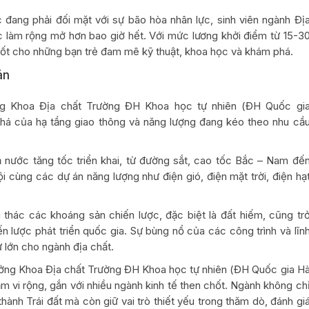
 đang phải đối mặt với sự bão hòa nhân lực, sinh viên ngành Đị
ệc làm rộng mở hơn bao giờ hết. Với mức lương khởi điểm từ 15-3
 tốt cho những bạn trẻ đam mê kỹ thuật, khoa học và khám phá.
án
g Khoa Địa chất Trường ĐH Khoa học tự nhiên (ĐH Quốc gi
há của hạ tầng giao thông và năng lượng đang kéo theo nhu cầ
ả nước tăng tốc triển khai, từ đường sắt, cao tốc Bắc – Nam đế
 cùng các dự án năng lượng như điện gió, điện mặt trời, điện hạ
 thác các khoáng sản chiến lược, đặc biệt là đất hiếm, cũng tr
n lược phát triển quốc gia. Sự bùng nổ của các công trình và lĩn
 lớn cho ngành địa chất.
ởng Khoa Địa chất Trường ĐH Khoa học tự nhiên (ĐH Quốc gia H
ạm vi rộng, gắn với nhiều ngành kinh tế then chốt. Ngành không ch
thành Trái đất mà còn giữ vai trò thiết yếu trong thăm dò, đánh gi