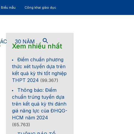
– Biểu mẫu
Công khai giáo dục
TÁC
30 NĂM
Xem nhiều nhất
5
Điểm chuẩn phương
thức xét tuyển dựa trên
kết quả kỳ thi tốt nghiệp
THPT 2024
(99.367)
Thông báo: Điểm
chuẩn trúng tuyển dựa
trên kết quả kỳ thi đánh
giá năng lực của ĐHQG-
HCM năm 2024
(65.763)