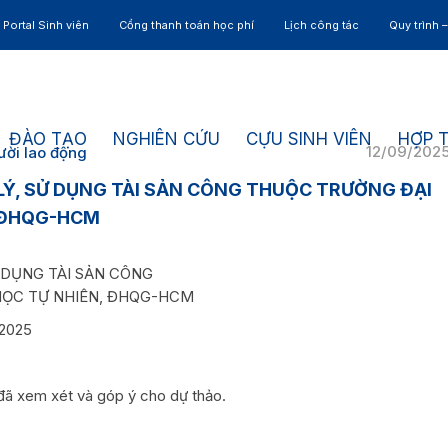
Portal Sinh viên
Cổng thanh toán học phí
Lịch công tác
Quy trình 
ĐÀO TẠO
NGHIÊN CỨU
CỰU SINH VIÊN
HỢP 
12/09/202
ười lao động
 LÝ, SỬ DỤNG TÀI SẢN CÔNG THUỘC TRƯỜNG ĐẠI
 ĐHQG-HCM
Ử DỤNG TÀI SẢN CÔNG
HỌC TỰ NHIÊN, ĐHQG-HCM
/2025
đã xem xét và góp ý cho dự thảo.