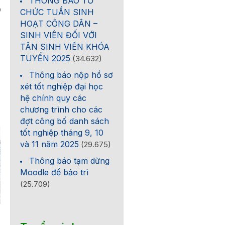
THÔNG BÁO TỔ
0
CHỨC TUẦN SINH
HOẠT CÔNG DÂN –
SINH VIÊN ĐỐI VỚI
TÂN SINH VIÊN KHÓA
TUYỂN 2025
(34.632)
Thông báo nộp hồ sơ
xét tốt nghiệp đại học
hệ chính quy các
chương trình cho các
đợt công bố danh sách
tốt nghiệp tháng 9, 10
và 11 năm 2025
(29.675)
Thông báo tạm dừng
Moodle để bảo trì
(25.709)
CÔNG BỐ KẾT QUẢ CUỘC
KẾ HOẠCH Công tác p