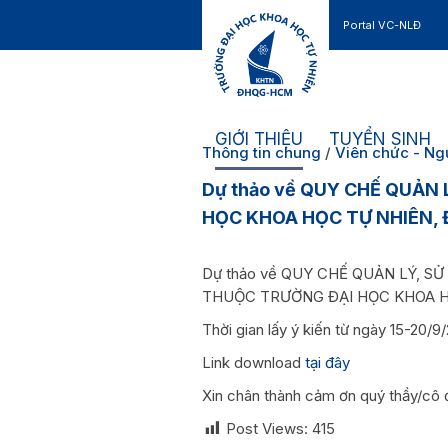
Portal VC-NLĐ
Liên hệ
GIỚI THIỆU
TUYỂN SINH
Thông tin chung
/
Viên chức - Ng
Dự thảo về QUY CHẾ QUẢN
HỌC KHOA HỌC TỰ NHIÊN,
Dự thảo về QUY CHẾ QUẢN LÝ, S
THUỘC TRƯỜNG ĐẠI HỌC KHOA 
Thời gian lấy ý kiến từ ngày 15-20/9
Link download
tại đây
Xin chân thành cảm ơn quý thầy/cô 
Post Views:
415