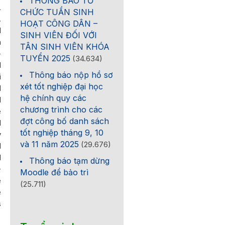
THÔNG BÁO TỔ
L
CHỨC TUẦN SINH
.
HOẠT CÔNG DÂN –
d
SINH VIÊN ĐỐI VỚI
m
TÂN SINH VIÊN KHÓA
-
TUYỂN 2025
(34.634)
l
Thông báo nộp hồ sơ
i
xét tốt nghiệp đại học
d
hệ chính quy các
l
chương trình cho các
e
đợt công bố danh sách
l
tốt nghiệp tháng 9, 10
y
và 11 năm 2025
(29.676)
d
d
Thông báo tạm dừng
-
Moodle để bảo trì
e
(25.711)
e
s