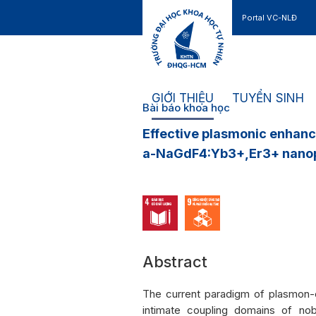
Portal VC-NLĐ
Liên hệ
GIỚI THIỆU
TUYỂN SINH
Bài báo khoa học
Effective plasmonic enhan
a-NaGdF4:Yb3+,Er3+ nanopa
Abstract
The current paradigm of plasmon
intimate coupling domains of nob