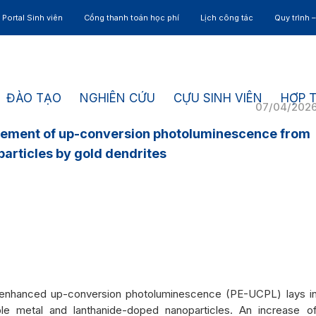
Portal Sinh viên
Cổng thanh toán học phí
Lịch công tác
Quy trình 
ĐÀO TẠO
NGHIÊN CỨU
CỰU SINH VIÊN
HỢP 
07/04/202
cement of up-conversion photoluminescence from
rticles by gold dendrites
-enhanced up-conversion photoluminescence (PE-UCPL) lays i
le metal and lanthanide-doped nanoparticles. An increase o