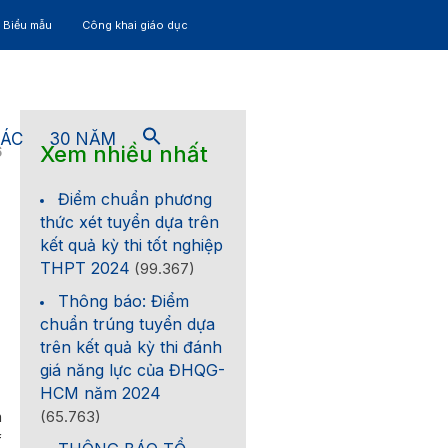
– Biểu mẫu
Công khai giáo dục
TÁC
30 NĂM
Xem nhiều nhất
6
Điểm chuẩn phương
thức xét tuyển dựa trên
kết quả kỳ thi tốt nghiệp
THPT 2024
(99.367)
Thông báo: Điểm
chuẩn trúng tuyển dựa
trên kết quả kỳ thi đánh
giá năng lực của ĐHQG-
HCM năm 2024
n
(65.763)
f