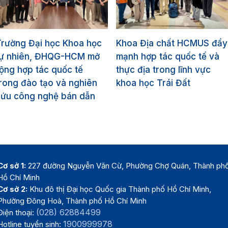
Trường Đại học Khoa học
Khoa Địa chất HCMUS đẩy
tự nhiên, ĐHQG-HCM mở
mạnh hợp tác quốc tế và
ộng hợp tác quốc tế
thực địa trong lĩnh vực
rong đào tạo và nghiên
khoa học Trái Đất
cứu công nghệ bán dẫn
Cơ sở 1:
227 đường Nguyễn Văn Cừ, Phường Chợ Quán, Thành ph
Hồ Chí Minh
Cơ sở 2:
Khu đô thị Đại học Quốc gia Thành phố Hồ Chí Minh,
Phường Đông Hoà, Thành phố Hồ Chí Minh
(028) 62884499
Điện thoại:
1900999978
Hotline tuyển sinh: