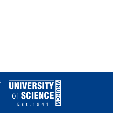
Thông báo danh sách
Laboratory-scale cycli
nghiên cứu sinh khóa năm
hydrate-based brine
2025 được xét cấp học
concentration coupled
bổng đợt 2 năm thứ 1
with solvent-mediated
fractional crystallizatio
high-purity MgSO4
ố