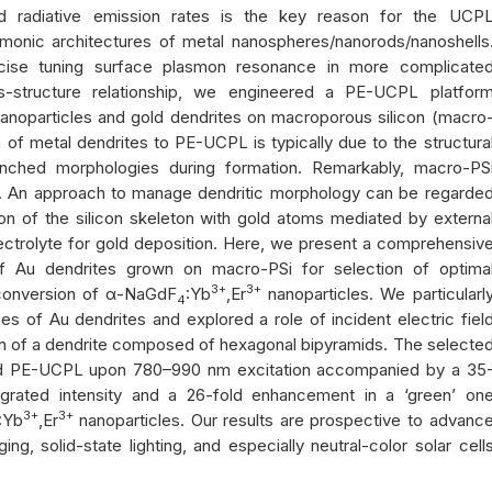
and radiative emission rates is the key reason for the UCP
monic architectures of metal nanospheres/nanorods/nanoshells
cise tuning surface plasmon resonance in more complicate
s-structure relationship, we engineered a PE-UCPL platfor
anoparticles and gold dendrites on macroporous silicon (macro
n of metal dendrites to PE-UCPL is typically due to the structura
branched morphologies during formation. Remarkably, macro-PS
er. An approach to manage dendritic morphology can be regarde
ion of the silicon skeleton with gold atoms mediated by externa
ectrolyte for gold deposition. Here, we present a comprehensiv
of Au dendrites grown on macro-PSi for selection of optima
3+
3+
onversion of α
-NaGdF
:Yb
,Er
nanoparticles. We particularl
4
ies of Au dendrites and explored a role of incident electric fiel
on of a dendrite composed of hexagonal bipyramids. The selecte
nd PE-UCPL upon 780–990 nm excitation accompanied by a 35
tegrated intensity and a 26-fold enhancement in a ‘green’ on
3+
3+
:Yb
,Er
nanoparticles. Our results are prospective to advanc
ng, solid-state lighting, and especially neutral-color solar cell