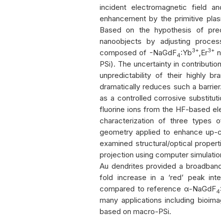
incident electromagnetic field 
enhancement by the primitive plas
Based on the hypothesis of pre
nanoobjects by adjusting proces
3+
3+
composed of
-NaGdF
:Yb
,Er
n
4
PSi). The uncertainty in contributio
unpredictability of their highly 
dramatically reduces such a barri
as a controlled corrosive substitut
fluorine ions from the HF-based el
characterization of three types 
geometry applied to enhance up-c
examined structural/optical propert
projection using computer simulati
Au dendrites provided a broadba
fold increase in a ‘red’ peak in
compared to reference α
-NaGdF
4
many applications including bioimagi
based on macro-PSi.