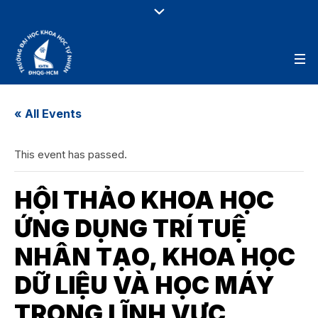
« All Events
This event has passed.
HỘI THẢO KHOA HỌC
ỨNG DỤNG TRÍ TUỆ
NHÂN TẠO, KHOA HỌC
DỮ LIỆU VÀ HỌC MÁY
TRONG LĨNH VỰC