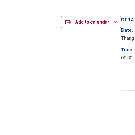
DETA
Add to calendar
Date:
Tháng
Time:
09:30 -