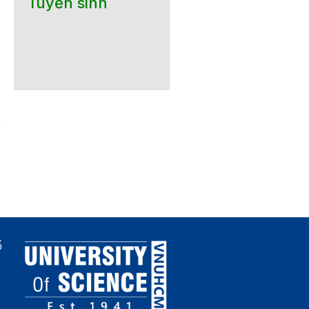
Tuyển sinh
ố