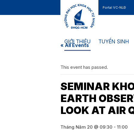
Portal VC-NLĐ
Liên hệ
GIỚI THIỆU
TUYỂN SINH
« All Events
This event has passed.
SEMINAR KHO
EARTH OBSER
LOOK AT AIR 
Tháng Năm 20 @ 09:30
-
11:00