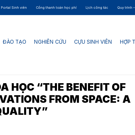
Portal Sinh viên
Cổng thanh toán học phí
Lịch công tác
Quy trình 
ĐÀO TẠO
NGHIÊN CỨU
CỰU SINH VIÊN
HỢP 
A HỌC “THE BENEFIT OF
VATIONS FROM SPACE: A
QUALITY”