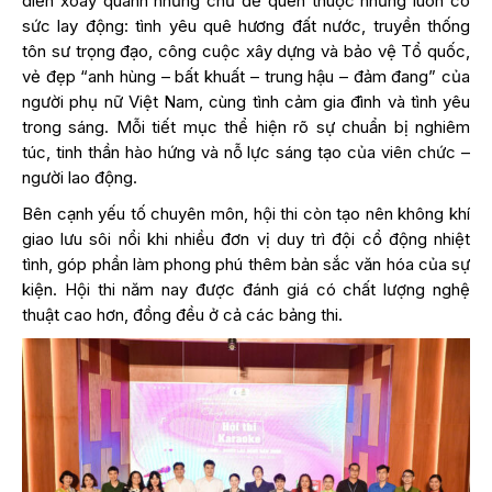
diễn xoay quanh những chủ đề quen thuộc nhưng luôn có
sức lay động: tình yêu quê hương đất nước, truyền thống
tôn sư trọng đạo, công cuộc xây dựng và bảo vệ Tổ quốc,
vẻ đẹp “anh hùng – bất khuất – trung hậu – đảm đang” của
người phụ nữ Việt Nam, cùng tình cảm gia đình và tình yêu
trong sáng. Mỗi tiết mục thể hiện rõ sự chuẩn bị nghiêm
túc, tinh thần hào hứng và nỗ lực sáng tạo của viên chức –
người lao động.
Bên cạnh yếu tố chuyên môn, hội thi còn tạo nên không khí
giao lưu sôi nổi khi nhiều đơn vị duy trì đội cổ động nhiệt
tình, góp phần làm phong phú thêm bản sắc văn hóa của sự
kiện. Hội thi năm nay được đánh giá có chất lượng nghệ
thuật cao hơn, đồng đều ở cả các bảng thi.