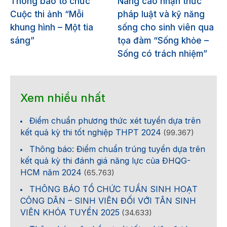
Thông báo tổ chức
Nâng cao nhận thức
Cuộc thi ảnh “Mỗi
pháp luật và kỹ năng
g
khung hình – Một tia
sống cho sinh viên qua
sáng”
tọa đàm “Sống khỏe –
Sống có trách nhiệm”
Xem nhiều nhất
Điểm chuẩn phương thức xét tuyển dựa trên
kết quả kỳ thi tốt nghiệp THPT 2024
(99.367)
Thông báo: Điểm chuẩn trúng tuyển dựa trên
kết quả kỳ thi đánh giá năng lực của ĐHQG-
HCM năm 2024
(65.763)
THÔNG BÁO TỔ CHỨC TUẦN SINH HOẠT
CÔNG DÂN – SINH VIÊN ĐỐI VỚI TÂN SINH
VIÊN KHÓA TUYỂN 2025
(34.633)