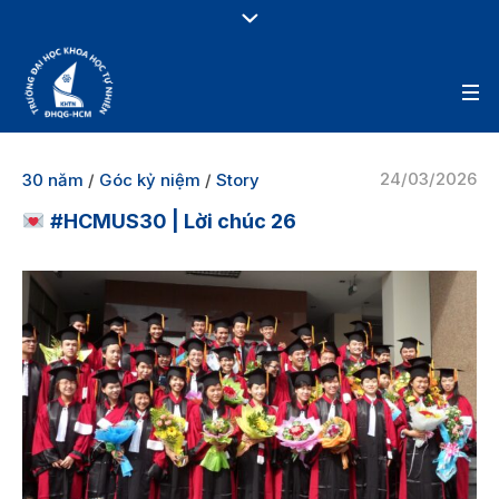
24/03/2026
30 năm
/
Góc kỷ niệm
/
Story
#HCMUS30 | Lời chúc 26