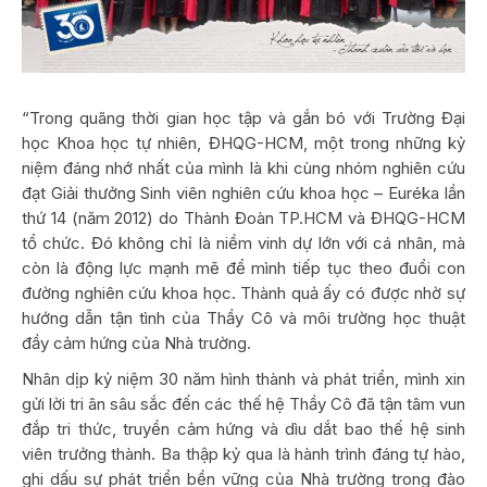
“Trong quãng thời gian học tập và gắn bó với Trường Đại
học Khoa học tự nhiên, ĐHQG-HCM, một trong những kỷ
niệm đáng nhớ nhất của mình là khi cùng nhóm nghiên cứu
đạt Giải thưởng Sinh viên nghiên cứu khoa học – Euréka lần
thứ 14 (năm 2012) do Thành Đoàn TP.HCM và ĐHQG-HCM
tổ chức. Đó không chỉ là niềm vinh dự lớn với cá nhân, mà
còn là động lực mạnh mẽ để mình tiếp tục theo đuổi con
đường nghiên cứu khoa học. Thành quả ấy có được nhờ sự
hướng dẫn tận tình của Thầy Cô và môi trường học thuật
đầy cảm hứng của Nhà trường.
Nhân dịp kỷ niệm 30 năm hình thành và phát triển, mình xin
gửi lời tri ân sâu sắc đến các thế hệ Thầy Cô đã tận tâm vun
đắp tri thức, truyền cảm hứng và dìu dắt bao thế hệ sinh
viên trưởng thành. Ba thập kỷ qua là hành trình đáng tự hào,
ghi dấu sự phát triển bền vững của Nhà trường trong đào