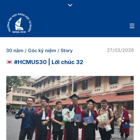
27/03/2026
30 năm
/
Góc kỷ niệm
/
Story
#HCMUS30 | Lời chúc 32