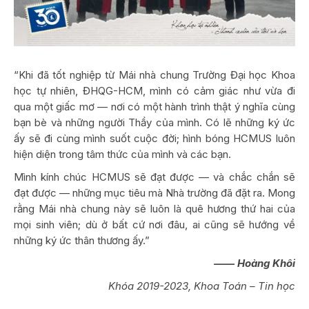
“Khi đã tốt nghiệp từ Mái nhà chung Trường Đại học Khoa
học tự nhiên, ĐHQG-HCM, mình có cảm giác như vừa đi
qua một giấc mơ — nơi có một hành trình thật ý nghĩa cùng
bạn bè và những người Thầy của mình. Có lẽ những ký ức
ấy sẽ đi cùng mình suốt cuộc đời; hình bóng HCMUS luôn
hiện diện trong tâm thức của mình và các bạn.
Mình kính chúc HCMUS sẽ đạt được — và chắc chắn sẽ
đạt được — những mục tiêu mà Nhà trường đã đặt ra. Mong
rằng Mái nhà chung này sẽ luôn là quê hương thứ hai của
mọi sinh viên; dù ở bất cứ nơi đâu, ai cũng sẽ hướng về
những ký ức thân thương ấy.”
——
Hoàng Khôi
Khóa 2019-2023, Khoa Toán – Tin học
———-