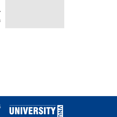
7
6
ố