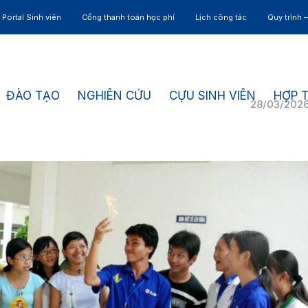
Portal Sinh viên
Cổng thanh toán học phí
Lịch công tác
Quy trình 
ĐÀO TẠO
NGHIÊN CỨU
CỰU SINH VIÊN
HỢP 
28/03/202
6