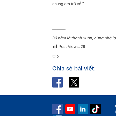
chúng em trở về.”
———-
30 năm là thanh xuân, cùng nhớ lại
Post Views:
29
0
Chia sẻ bài viết: