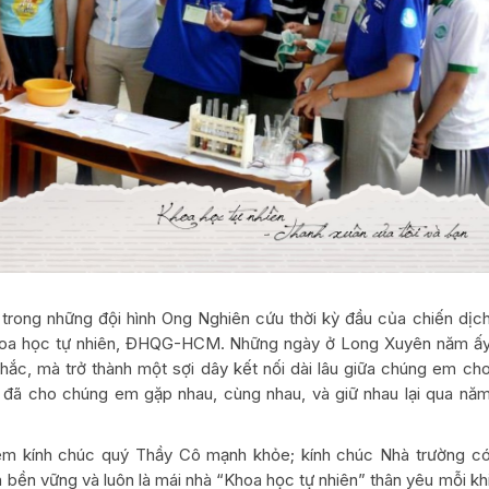
rong những đội hình Ong Nghiên cứu thời kỳ đầu của chiến dịc
Khoa học tự nhiên, ĐHQG-HCM. Những ngày ở Long Xuyên năm ấ
khắc, mà trở thành một sợi dây kết nối dài lâu giữa chúng em ch
đã cho chúng em gặp nhau, cùng nhau, và giữ nhau lại qua nă
em kính chúc quý Thầy Cô mạnh khỏe; kính chúc Nhà trường c
n bền vững và luôn là mái nhà “Khoa học tự nhiên” thân yêu mỗi kh