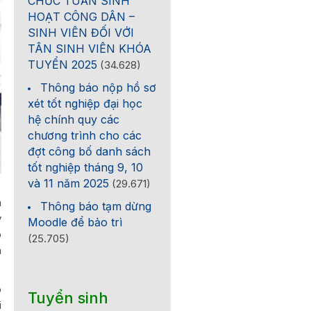
CHỨC TUẦN SINH
HOẠT CÔNG DÂN –
SINH VIÊN ĐỐI VỚI
TÂN SINH VIÊN KHÓA
TUYỂN 2025
(34.628)
Thông báo nộp hồ sơ
xét tốt nghiệp đại học
hệ chính quy các
chương trình cho các
đợt công bố danh sách
tốt nghiệp tháng 9, 10
và 11 năm 2025
(29.671)
h
Thông báo tạm dừng
y
Moodle để bảo trì
o
(25.705)
m
ó
Tuyển sinh
i