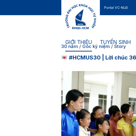
Portal VC-NLĐ
Liên hệ
GIỚI THIỆU
TUYỂN SINH
30 năm
/
Góc kỷ niệm
/
Story
#HCMUS30 | Lời chúc 3