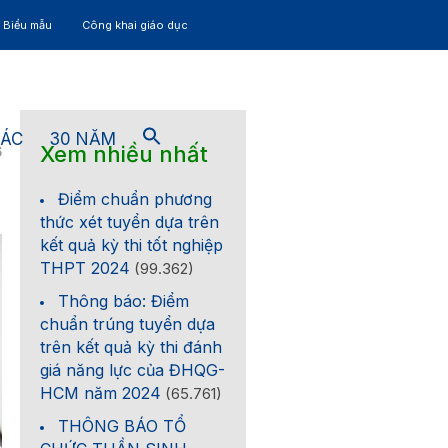
– Biểu mẫu
Công khai giáo dục
TÁC
30 NĂM
Xem nhiều nhất
6
Điểm chuẩn phương
thức xét tuyển dựa trên
kết quả kỳ thi tốt nghiệp
THPT 2024
(99.362)
Thông báo: Điểm
chuẩn trúng tuyển dựa
trên kết quả kỳ thi đánh
giá năng lực của ĐHQG-
HCM năm 2024
(65.761)
THÔNG BÁO TỔ