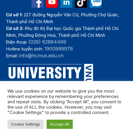
Cơ sở 1:
227 đường Nguyễn Văn Cừ, Phường Chợ Quán,
Thành phố Hồ Chí Minh
Cơ sở 2:
Khu đô thị Đại học Quốc gia Thành phố Hồ Chí
Minh, Phường Đông Hoà, Thành phố Hồ Chí Minh
(028) 62884499
Điện thoại:
1900999978
Hotline tuyển sinh:
info@hcmus.edu.vn
Email:
We use cookies on our website to give you the most
relevant experience by remembering your preferences
and repeat visits. By clicking “Accept All”, you consent to
the use of ALL the cookies. However, you may visit
"Cookie Settings" to provide a controlled consent.
Bản quyền thuộc Trường Đại học Khoa học tự nhiên, Đại học Quốc
Cookie Settings
Accept All
gia Thành phố Hồ Chí Minh. Năm 2024