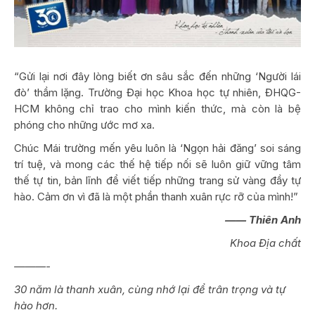
“Gửi lại nơi đây lòng biết ơn sâu sắc đến những ‘Người lái
đò’ thầm lặng. Trường Đại học Khoa học tự nhiên, ĐHQG-
HCM không chỉ trao cho mình kiến thức, mà còn là bệ
phóng cho những ước mơ xa.
Chúc Mái trường mến yêu luôn là ‘Ngọn hải đăng’ soi sáng
trí tuệ, và mong các thế hệ tiếp nối sẽ luôn giữ vững tâm
thế tự tin, bản lĩnh để viết tiếp những trang sử vàng đầy tự
hào. Cảm ơn vì đã là một phần thanh xuân rực rỡ của mình!”
——
Thiên Anh
Khoa Địa chất
———-
30 năm là thanh xuân, cùng nhớ lại để trân trọng và tự
hào hơn.