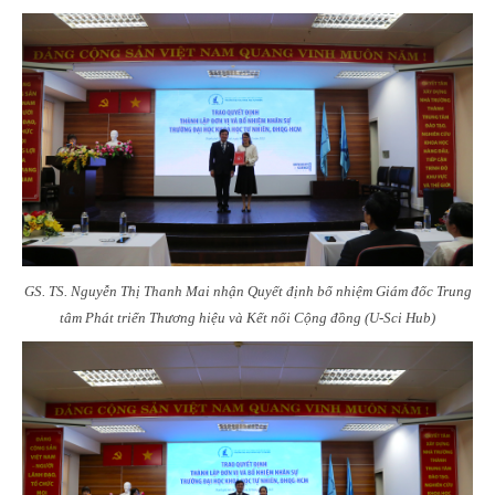
GS. TS. Nguyễn Thị Thanh Mai nhận Quyết định bổ nhiệm Giám đốc Trung
tâm Phát triển Thương hiệu và Kết nối Cộng đồng (U-Sci Hub)