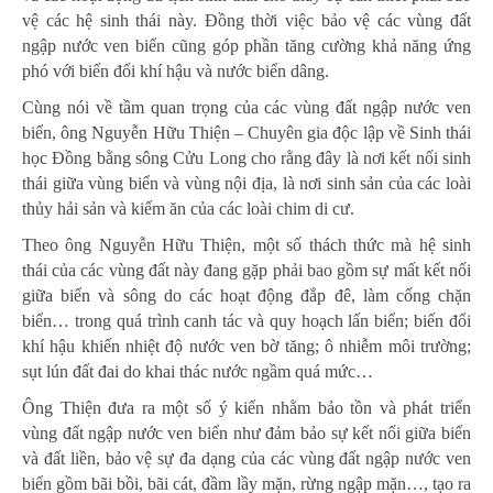
vệ các hệ sinh thái này. Đồng thời việc bảo vệ các vùng đất
ngập nước ven biển cũng góp phần tăng cường khả năng ứng
phó với biến đổi khí hậu và nước biển dâng.
Cùng nói về tầm quan trọng của các vùng đất ngập nước ven
biển, ông Nguyễn Hữu Thiện – Chuyên gia độc lập về Sinh thái
học Đồng bằng sông Cửu Long cho rằng đây là nơi kết nối sinh
thái giữa vùng biển và vùng nội địa, là nơi sinh sản của các loài
thủy hải sản và kiếm ăn của các loài chim di cư.
Theo ông Nguyễn Hữu Thiện, một số thách thức mà hệ sinh
thái của các vùng đất này đang gặp phải bao gồm sự mất kết nối
giữa biển và sông do các hoạt động đắp đê, làm cống chặn
biển… trong quá trình canh tác và quy hoạch lấn biển; biến đổi
khí hậu khiến nhiệt độ nước ven bờ tăng; ô nhiễm môi trường;
sụt lún đất đai do khai thác nước ngầm quá mức…
Ông Thiện đưa ra một số ý kiến nhằm bảo tồn và phát triển
vùng đất ngập nước ven biển như đảm bảo sự kết nối giữa biển
và đất liền, bảo vệ sự đa dạng của các vùng đất ngập nước ven
biển gồm bãi bồi, bãi cát, đầm lầy mặn, rừng ngập mặn…, tạo ra