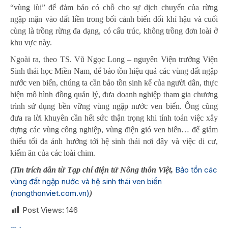
“vùng lùi” để đảm bảo có chỗ cho sự dịch chuyển của rừng
ngập mặn vào đất liền trong bối cảnh biến đổi khí hậu và cuối
cùng là trồng rừng đa dạng, có cấu trúc, không trồng đơn loài ở
khu vực này.
Ngoài ra, theo TS. Vũ Ngọc Long – nguyên Viện trưởng Viện
Sinh thái học Miền Nam, để bảo tồn hiệu quả các vùng đất ngập
nước ven biển, chúng ta cần bảo tồn sinh kế của người dân, thực
hiện mô hình đồng quản lý, đưa doanh nghiệp tham gia chương
trình sử dụng bền vững vùng ngập nước ven biển. Ông cũng
đưa ra lời khuyên cần hết sức thận trọng khi tính toán việc xây
dựng các vùng công nghiệp, vùng điện gió ven biển… để giảm
thiểu tối đa ảnh hưởng tới hệ sinh thái nơi đây và việc di cư,
kiếm ăn của các loài chim.
Bảo tồn các
(Tin trích dẫn từ Tạp chí điện tử Nông thôn Việt,
vùng đất ngập nước và hệ sinh thái ven biển
(nongthonviet.com.vn)
)
Post Views:
146