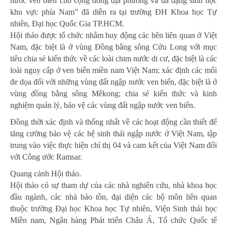
nước ven biển cho cộng đồng địa phương và đa dạng sinh học
khu vực phía Nam” đã diễn ra tại trường ĐH Khoa học Tự
nhiên, Đại học Quốc Gia TP.HCM.
Hội thảo được tổ chức nhằm huy động các bên liên quan ở Việt
Nam, đặc biệt là ở vùng Đồng bằng sông Cửu Long với mục
tiêu chia sẻ kiến thức về các loài chim nước di cư, đặc biệt là các
loài nguy cấp ở ven biển miền nam Việt Nam; xác định các mối
đe dọa đối với những vùng đất ngập nước ven biển, đặc biệt là ở
vùng đồng bằng sông Mêkong; chia sẻ kiến thức và kinh
nghiệm quản lý, bảo vệ các vùng đất ngập nước ven biển.
Đồng thời xác định và thống nhất về các hoạt động cần thiết để
tăng cường bảo vệ các hệ sinh thái ngập nước ở Việt Nam, tập
trung vào việc thực hiện chỉ thị 04 và cam kết của Việt Nam đối
với Công ước Ramsar.
Quang cảnh Hội thảo.
Hội thảo có sự tham dự của các nhà nghiên cứu, nhà khoa học
đầu ngành, các nhà bảo tồn, đại diện các bộ môn liên quan
thuộc trường Đại học Khoa học Tự nhiên, Viện Sinh thái học
Miền nam, Ngân hàng Phát triển Châu Á, Tổ chức Quốc tế