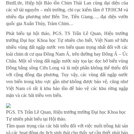
BirdLife, Hiệp hội Bảo tồn Chim Thái Lan cùng đại diện của
các sở tài nguyên – môi trường, chi cục kiểm lâm ở TP.HCM và
nhiều địa phương như Bến Tre, Tiền Giang…, đại diện vườn
quốc gia Xuân Thủy, Tràm Chim…
Phát biểu tại hội thảo, PGS. TS Trần Lê Quan, Hiệu trưởng
trường Đại học Khoa học Tự nhiên cho biết, Việt Nam sở hữu
nhiều vùng đất ngập nước ven biển quan trọng nhất đối với các
loài chim di cư qua Đông Nam Á, trên đường bay Đông Á – Úc
Châu. Một số vùng đất ngập nước này tọa lạc dọc bở biển vùng
Đồng bằng sông Cửu Long và là một phần không thể thiếu đối
với cộng đồng địa phương. Tuy vậy, các vùng đất ngập nước
ven biển trong khu vực gần như không được bảo vệ, cũng như
Việt Nam có rất ít khu bảo tồn để bảo vệ các khu rừng ngập
mặn và các bãi triều ven biển.
PGS. TS Trần Lê Quan, Hiệu trưởng trường Đại học Khoa học
Tự nhiên phát biểu tại Hội thảo.
Tầm quan trọng của các bãi triều đối với việc nuôi trồng hải sản
và các hoạt động du lịch sinh thái cho thấy sự cần thiết phải bảo