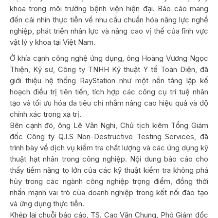
khoa trong môi trường bệnh viện hiện đại. Báo cáo mang
đến cái nhìn thực tiễn về nhu cầu chuẩn hóa năng lực nghề
nghiệp, phát triển nhân lực và nâng cao vị thế của lĩnh vực
vật lý y khoa tại Việt Nam.
Ở khía cạnh công nghệ ứng dụng, ông Hoàng Vương Ngọc
Thiện, Kỹ sư, Công ty TNHH Kỹ thuật Y tế Toàn Diện, đã
giới thiệu hệ thống RayStation như một nền tảng lập kế
hoạch điều trị tiên tiến, tích hợp các công cụ trí tuệ nhân
tạo và tối ưu hóa đa tiêu chí nhằm nâng cao hiệu quả và độ
chính xác trong xạ trị.
Bên cạnh đó, ông Lê Văn Nghi, Chủ tịch kiêm Tổng Giám
đốc Công ty Q.I.S Non-Destructive Testing Services, đã
trình bày về dịch vụ kiểm tra chất lượng và các ứng dụng kỹ
thuật hạt nhân trong công nghiệp. Nội dung báo cáo cho
thấy tiềm năng to lớn của các kỹ thuật kiểm tra không phá
hủy trong các ngành công nghiệp trọng điểm, đồng thời
nhấn mạnh vai trò của doanh nghiệp trong kết nối đào tạo
và ứng dụng thực tiễn.
Khép lại chuỗi báo cáo, TS. Cao Văn Chung, Phó Giám đốc