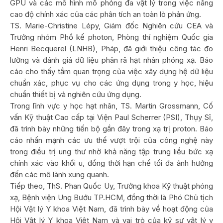
GPU và các mô hình mô phỏng đa vật lý trong việc nâng
cao độ chính xác của các phân tích an toàn lò phản ứng.
TS. Marie-Christine Lépy, Giám đốc Nghiên cứu CEA và
Trưởng nhóm Phổ kế photon, Phòng thí nghiệm Quốc gia
Henri Becquerel (LNHB), Pháp, đã giới thiệu công tác đo
lường và đánh giá dữ liệu phân rã hạt nhân phóng xạ. Báo
cáo cho thấy tầm quan trọng của việc xây dựng hệ dữ liệu
chuẩn xác, phục vụ cho các ứng dụng trong y học, hiệu
chuẩn thiết bị và nghiên cứu ứng dụng.
Trong lĩnh vực y học hạt nhân, TS. Martin Grossmann, Cố
vấn Kỹ thuật Cao cấp tại Viện Paul Scherrer (PSI), Thụy Sĩ,
đã trình bày những tiến bộ gần đây trong xạ trị proton. Báo
cáo nhấn mạnh các ưu thế vượt trội của công nghệ này
trong điều trị ung thư nhờ khả năng tập trung liều bức xạ
chính xác vào khối u, đồng thời hạn chế tối đa ảnh hưởng
đến các mô lành xung quanh.
Tiếp theo, ThS. Phan Quốc Uy, Trưởng khoa Kỹ thuật phóng
xạ, Bệnh viện Ung Bướu TP.HCM, đồng thời là Phó Chủ tịch
Hội Vật lý Y khoa Việt Nam, đã trình bày về hoạt động của
Hội Vật lý Y khoa Việt Nam và vai trò của kỹ sư vật lý y