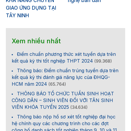
KHẢ NĂNG CHUYỂN
nghệ bán dẫn
GIAO ỨNG DỤNG TẠI
TÂY NINH
Xem nhiều nhất
Điểm chuẩn phương thức xét tuyển dựa trên
kết quả kỳ thi tốt nghiệp THPT 2024
(99.368)
Thông báo: Điểm chuẩn trúng tuyển dựa trên
kết quả kỳ thi đánh giá năng lực của ĐHQG-
HCM năm 2024
(65.764)
THÔNG BÁO TỔ CHỨC TUẦN SINH HOẠT
CÔNG DÂN – SINH VIÊN ĐỐI VỚI TÂN SINH
VIÊN KHÓA TUYỂN 2025
(34.634)
Thông báo nộp hồ sơ xét tốt nghiệp đại học
hệ chính quy các chương trình cho các đợt
công bố danh sách tốt nghiệp tháng 9, 10 và 11