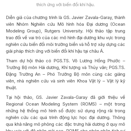
thích ứng với biến đổi khí hậu.
Diễn giả của chương trình là GS. Javier Zavala-Garay, thành
viên Nhóm Nghiên cứu Mô hình hóa Đại dương (Ocean
Modeling Group), Rutgers University. Hội thảo tập trung
trao đổi về vai trò của các mô hình đại dương khu vực trong
nghiên cứu biến đổi môi trường biển và hỗ trợ xây dựng các
giải pháp thích ứng với biến đổi khí hậu tại châu Á.
Tham dự hội thảo có PGS.TS. Võ Lương Hồng Phước –
Trưởng Bộ môn Hải dương, Khí tượng và Thủy văn; PGS.TS.
Đặng Trường An – Phó Trưởng Bộ môn cùng các giảng
viên, nhà nghiên cứu và sinh viên Khoa Vật lý – Vật lý kỹ
thuật.
Tại hội thảo, GS. Javier Zavala-Garay đã giới thiệu về
Regional Ocean Modeling System (ROMS) – một trong
những hệ thống mô hình số được sử dụng rộng rãi trong
nghiên cứu các quá trình động lực học đại dương. Thông
qua khả năng mô phỏng các đặc trưng hải dương ở quy mô
khu vực với độ phân giải cao, ROMS cho phép phân tích sự