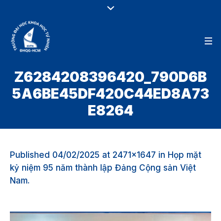
Z6284208396420_790D6B
5A6BE45DF420C44ED8A73
E8264
Published
04/02/2025
at 2471×1647 in
Họp mặt
kỷ niệm 95 năm thành lập Đảng Cộng sản Việt
Nam
.