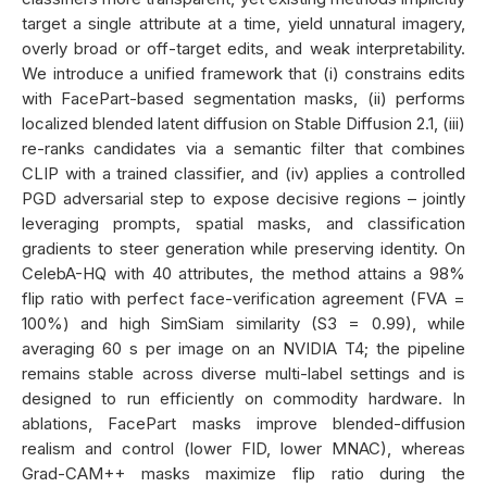
target a single attribute at a time, yield unnatural imagery,
overly broad or off-target edits, and weak interpretability.
We introduce a unified framework that (i) constrains edits
with FacePart-based segmentation masks, (ii) performs
localized blended latent diffusion on Stable Diffusion 2.1, (iii)
re-ranks candidates via a semantic filter that combines
CLIP with a trained classifier, and (iv) applies a controlled
PGD adversarial step to expose decisive regions – jointly
leveraging prompts, spatial masks, and classification
gradients to steer generation while preserving identity. On
CelebA-HQ with 40 attributes, the method attains a 98%
flip ratio with perfect face-verification agreement (FVA =
100%) and high SimSiam similarity (S3 = 0.99), while
averaging 60 s per image on an NVIDIA T4; the pipeline
remains stable across diverse multi-label settings and is
designed to run efficiently on commodity hardware. In
ablations, FacePart masks improve blended-diffusion
realism and control (lower FID, lower MNAC), whereas
Grad-CAM++ masks maximize flip ratio during the