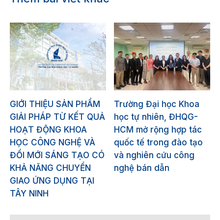
GIỚI THIỆU SẢN PHẨM
Trường Đại học Khoa
GIẢI PHÁP TỪ KẾT QUẢ
học tự nhiên, ĐHQG-
HOẠT ĐỘNG KHOA
HCM mở rộng hợp tác
HỌC CÔNG NGHỆ VÀ
quốc tế trong đào tạo
ĐỔI MỚI SÁNG TẠO CÓ
và nghiên cứu công
KHẢ NĂNG CHUYỂN
nghệ bán dẫn
GIAO ỨNG DỤNG TẠI
TÂY NINH