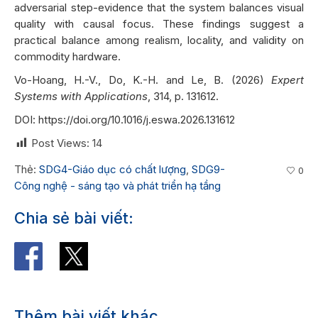
adversarial step-evidence that the system balances visual
quality with causal focus. These findings suggest a
practical balance among realism, locality, and validity on
commodity hardware.
Vo-Hoang, H.-V., Do, K.-H. and Le, B. (2026)
Expert
Systems with Applications
, 314, p. 131612.
DOI:
https://doi.org/10.1016/j.eswa.2026.131612
Post Views:
14
Thẻ:
SDG4-Giáo dục có chất lượng
,
SDG9-
0
Công nghệ - sáng tạo và phát triển hạ tầng
Chia sẻ bài viết:
Thêm bài viết khác