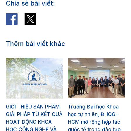
Chia sẻ bài viết:
Thêm bài viết khác
GIỚI THIỆU SẢN PHẨM
Trường Đại học Khoa
GIẢI PHÁP TỪ KẾT QUẢ
học tự nhiên, ĐHQG-
HOẠT ĐỘNG KHOA
HCM mở rộng hợp tác
HỌC CÔNG NGHỆ VÀ
quốc tế trong đào tạo