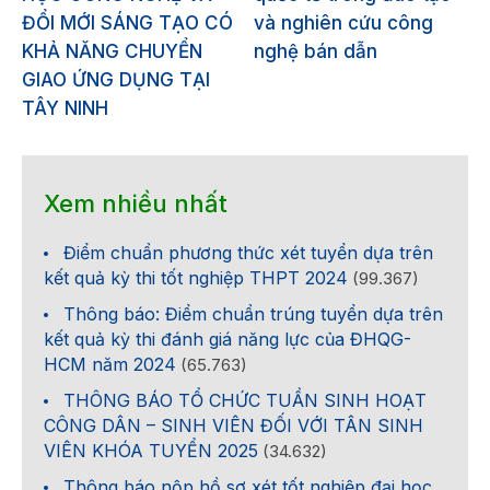
ĐỔI MỚI SÁNG TẠO CÓ
và nghiên cứu công
KHẢ NĂNG CHUYỂN
nghệ bán dẫn
GIAO ỨNG DỤNG TẠI
TÂY NINH
Xem nhiều nhất
Điểm chuẩn phương thức xét tuyển dựa trên
kết quả kỳ thi tốt nghiệp THPT 2024
(99.367)
Thông báo: Điểm chuẩn trúng tuyển dựa trên
kết quả kỳ thi đánh giá năng lực của ĐHQG-
HCM năm 2024
(65.763)
THÔNG BÁO TỔ CHỨC TUẦN SINH HOẠT
CÔNG DÂN – SINH VIÊN ĐỐI VỚI TÂN SINH
VIÊN KHÓA TUYỂN 2025
(34.632)
Thông báo nộp hồ sơ xét tốt nghiệp đại học