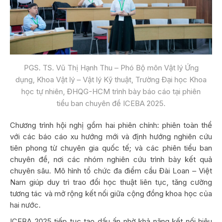
PGS. TS. Vũ Thị Hạnh Thu – Phó Bộ môn Vật lý Ứng
dụng, Khoa Vật lý – Vật lý Kỹ thuật, Trường Đại học Khoa
học tự nhiên, ĐHQG-HCM trình bày báo cáo tại phiên
tiểu ban chuyên đề ICEBA 2025.
Chương trình hội nghị gồm hai phiên chính: phiên toàn thể
với các báo cáo xu hướng mới và định hướng nghiên cứu
tiên phong từ chuyên gia quốc tế; và các phiên tiểu ban
chuyên đề, nơi các nhóm nghiên cứu trình bày kết quả
chuyên sâu. Mô hình tổ chức đa điểm cầu Đài Loan – Việt
Nam giúp duy trì trao đổi học thuật liên tục, tăng cường
tương tác và mở rộng kết nối giữa cộng đồng khoa học của
hai nước.
ICEBA 2025 tiếp tục tạo dấu ấn nhờ khả năng kết nối hiệu