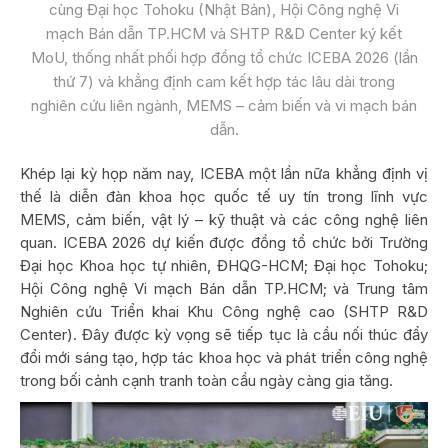
cùng Đại học Tohoku (Nhật Bản), Hội Công nghệ Vi
mạch Bán dẫn TP.HCM và SHTP R&D Center ký kết
MoU, thống nhất phối hợp đồng tổ chức ICEBA 2026 (lần
thứ 7) và khẳng định cam kết hợp tác lâu dài trong
nghiên cứu liên ngành, MEMS – cảm biến và vi mạch bán
dẫn.
Khép lại kỳ họp năm nay, ICEBA một lần nữa khẳng định vị
thế là diễn đàn khoa học quốc tế uy tín trong lĩnh vực
MEMS, cảm biến, vật lý – kỹ thuật và các công nghệ liên
quan. ICEBA 2026 dự kiến được đồng tổ chức bởi Trường
Đại học Khoa học tự nhiên, ĐHQG-HCM; Đại học Tohoku;
Hội Công nghệ Vi mạch Bán dẫn TP.HCM; và Trung tâm
Nghiên cứu Triển khai Khu Công nghệ cao (SHTP R&D
Center). Đây được kỳ vọng sẽ tiếp tục là cầu nối thúc đẩy
đổi mới sáng tạo, hợp tác khoa học và phát triển công nghệ
trong bối cảnh cạnh tranh toàn cầu ngày càng gia tăng.