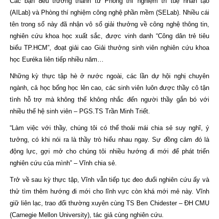
Các bạn đều trưởng thành từ Phòng thí nghiệm trí tuệ nhân tạo
(AILab) và Phòng thí nghiệm công nghệ phần mềm (SELab). Nhiều cái
tên trong số này đã nhận vô số giải thưởng về công nghệ thông tin,
nghiên cứu khoa học xuất sắc, được vinh danh “Công dân trẻ tiêu
biểu TP.HCM”, đoạt giải cao Giải thưởng sinh viên nghiên cứu khoa
học Euréka liên tiếp nhiều năm…
Những kỳ thực tập hè ở nước ngoài, các lần dự hội nghị chuyên
ngành, cả học bổng học lên cao, các sinh viên luôn được thầy cô tận
tình hỗ trợ mà không thể không nhắc đến người thầy gắn bó với
nhiều thế hệ sinh viên – PGS.TS Trần Minh Triết.
“Làm việc với thầy, chúng tôi có thể thoải mái chia sẻ suy nghĩ, ý
tưởng, có khi nói ra là thầy trò hiểu nhau ngay. Sự đồng cảm đó là
động lực, gợi mở cho chúng tôi nhiều hướng đi mới để phát triển
nghiên cứu của mình” – Vĩnh chia sẻ.
Trở về sau kỳ thực tập, Vĩnh vẫn tiếp tục đeo đuổi nghiên cứu ấy và
thử tìm thêm hướng đi mới cho lĩnh vực còn khá mới mẻ này. Vĩnh
giữ liên lạc, trao đổi thường xuyên cùng TS Ben Chidester – ĐH CMU
(Carnegie Mellon University), tác giả cùng nghiên cứu.