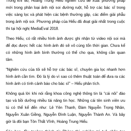
Trong khi đó, Hoàng Trung Hiếu nghiên cứu đề xuất phương pháp
mới trong phân loại ảnh nội soi đường ruột, hỗ trợ các bác sĩ trong
việc sàng lọc và phát hiện các bệnh thường gặp, các điểm giải phẫu
trong ảnh nội soi. Phương pháp của Hiếu đã đoạt giải nhất trong cuộc
thi tại hội nghị MediaEval 2018.
Theo Hiếu, có rất nhiều hình ảnh được ghi nhận từ video nội soi mà
để đọc được hết các hình ảnh đó sẽ vô cùng tốn thời gian. Chưa kể
có những hình ảnh bình thường có thể cho qua, không cần quan
tâm.
“Nghiên cứu của tôi sẽ hỗ trợ các bác sĩ, chuyên gia lọc nhanh hơn
hình ảnh cần tìm. Đó là lý do vì sao có thêm thuật toán để đưa ra các
hình ảnh có tính cảnh báo cho bác sĩ” – Hiếu phân tích.
Không quá lời khi nói rằng khoa công nghệ thông tin là “cái nôi” đào
tạo và bồi dưỡng nhiều tài năng tin học. Những cái tên sinh viên ưu
tú có thể kể đến như: Lê Yên Thanh, Đàm Nguyễn Trọng Nhân,
Nguyễn Xuân Giềng, Nguyễn Đình Luận, Nguyễn Thành An. Và bây
giờ là đôi bạn Tôn Thất Vĩnh, Hoàng Trung Hiếu.