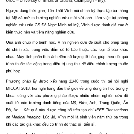
UIUC – University of Illinois at Urbana, Champaign – Mỹ).
Ngược dòng thời gian, Tôn Thất Vĩnh nói chính kỳ thực tập ba tháng
tại Mỹ đã mở ra hướng nghiên cứu mới với anh. Làm việc tại phòng
nghiên cứu của GS Đỗ Ngọc Minh tại Mỹ, Vĩnh được đánh giá cao ở
kiến thức nền và tiềm năng nghiên cứu.
Qua ảnh chụp mô bệnh học, Vĩnh nghiên cứu đề xuất cho phép tăng
độ chính xác trong việc đếm số tế bào thuộc các loại tế bào khác
nhau. Máy tính phân tích ảnh đếm số lượng tế bào, giúp theo dõi quá
trình thuốc tác động trong điều trị ung thư để điều chỉnh lượng thuốc
phù hợp.
Phương pháp ấy được xếp hạng 11/40 trong cuộc thi tại hội nghị
MICCAI 2018, hội nghị hàng đầu thế giới về ứng dụng tin học trong y
khoa, cùng với các phương pháp được nhiều nhóm nghiên cứu đề
xuất từ các trường danh tiếng của Mỹ, Đức, Anh, Trung Quốc, Ấn
Độ, Áo… Kết quả này được công bố trên tạp chí
IEEE Transactions
on Medical Imaging
. Lúc đó, Vĩnh mới là sinh viên năm thứ ba trong
khi các tác giả khác đều có trình độ thạc sĩ, tiến sĩ.