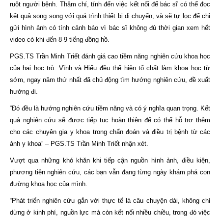
ruột người bệnh. Thậm chí, tính đến việc kết nối để bác sĩ có thể đọc
kết quả song song với quá trình thiết bị di chuyển, và sẽ tự lọc để chỉ
gửi hình ảnh có tính cảnh báo vì bác sĩ không đủ thời gian xem hết
video có khi đến 8-9 tiếng đồng hồ.
PGS.TS Trần Minh Triết đánh giá cao tiềm năng nghiên cứu khoa học
của hai học trò. Vĩnh và Hiếu đều thể hiện tố chất làm khoa học từ
sớm, ngay năm thứ nhất đã chủ động tìm hướng nghiên cứu, đề xuất
hướng đi.
“Đó đều là hướng nghiên cứu tiềm năng và có ý nghĩa quan trọng. Kết
quả nghiên cứu sẽ được tiếp tục hoàn thiện để có thể hỗ trợ thêm
cho các chuyên gia y khoa trong chẩn đoán và điều trị bệnh từ các
ảnh y khoa” – PGS.TS Trần Minh Triết nhận xét.
Vượt qua những khó khăn khi tiếp cận nguồn hình ảnh, điều kiện,
phương tiện nghiên cứu, các bạn vẫn đang từng ngày khám phá con
đường khoa học của mình.
“Phát triển nghiên cứu gắn với thực tế là câu chuyện dài, không chỉ
dừng ở kinh phí, nguồn lực mà còn kết nối nhiều chiều, trong đó việc