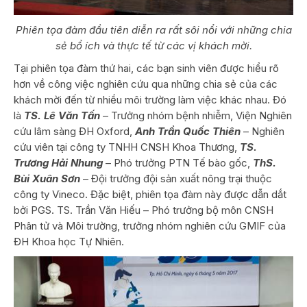
Phiên tọa đàm đầu tiên diễn ra rất sôi nổi với những chia
sẻ bổ ích và thực tế từ các vị khách mời.
Tại phiên tọa đàm thứ hai, các bạn sinh viên được hiểu rõ
hơn về công việc nghiên cứu qua những chia sẻ của các
khách mời đến từ nhiều môi trường làm việc khác nhau. Đó
là
TS. Lê Văn Tấn
– Trưởng nhóm bệnh nhiễm, Viện Nghiên
cứu lâm sàng ĐH Oxford,
Anh Trần Quốc Thiên
– Nghiên
cứu viên tại công ty TNHH CNSH Khoa Thương,
TS.
Trương Hải Nhung
– Phó trưởng PTN Tế bào gốc,
ThS.
Bùi Xuân Sơn
– Đội trưởng đội sản xuất nông trại thuộc
công ty Vineco. Đặc biệt, phiên tọa đàm này được dẫn dắt
bởi PGS. TS. Trần Văn Hiếu – Phó trưởng bộ môn CNSH
Phân tử và Môi trường, trưởng nhóm nghiên cứu GMIF của
ĐH Khoa học Tự Nhiên.