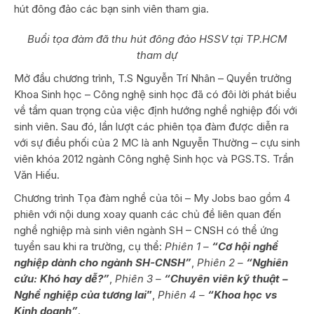
hút đông đảo các bạn sinh viên tham gia.
Buổi tọa đàm đã thu hút đông đảo HSSV tại TP.HCM
tham dự
Mở đầu chương trình, T.S Nguyễn Trí Nhân – Quyền trưởng
Khoa Sinh học – Công nghệ sinh học đã có đôi lời phát biểu
về tầm quan trọng của việc định hướng nghề nghiệp đối với
sinh viên. Sau đó, lần lượt các phiên tọa đàm được diễn ra
với sự điều phối của 2 MC là anh Nguyễn Thường – cựu sinh
viên khóa 2012 ngành Công nghệ Sinh học và PGS.TS. Trần
Văn Hiếu.
Chương trình Tọa đàm nghề của tôi – My Jobs bao gồm 4
phiên với nội dung xoay quanh các chủ đề liên quan đến
nghề nghiệp mà sinh viên ngành SH – CNSH có thể ứng
tuyển sau khi ra trường, cụ thể:
Phiên 1 –
“Cơ hội nghề
nghiệp dành cho ngành SH-CNSH”
,
Phiên 2 –
“Nghiên
cứu: Khó hay dễ?”
,
Phiên 3 –
“Chuyên viên kỹ thuật –
Nghề nghiệp của tương lai
”
,
Phiên 4 –
“Khoa học vs
Kinh doanh”
.