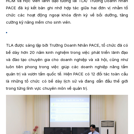
HCM và Học viên lãnh đạo tương lai TLA/ Trường Doanh nhân
PACE đã ký kết bản ghi nhớ hợp tác giữa hai đơn vị nhằm tổ
chức các hoạt động ngoại khóa định kỳ về bồi dưỡng, tăng
cường kỹ năng mềm cho sinh viên.
TLA được sáng lập bởi Trường Doanh Nhân PACE, tổ chức đã có
bề dày hơn 20 năm kinh nghiệm trong việc phát triển lãnh đạo
và đào tạo chuyên gia cho doanh nghiệp và xã hội, cũng như
luôn tiên phong trong việc giúp các doanh nghiệp nâng tầm
quản trị và vươn tầm quốc tế. Hiện PACE có 12 đối tác toàn cầu
là những tổ chức có bề dày lịch sử và đang dẫn đầu thế giới
trong từng lĩnh vực chuyên môn về quản trị.