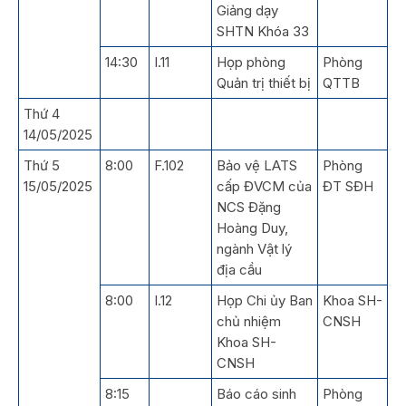
Giảng dạy
SHTN Khóa 33
14:30
I.11
Họp phòng
Phòng
Quản trị thiết bị
QTTB
Thứ 4
14/05/2025
Thứ 5
8:00
F.102
Bảo vệ LATS
Phòng
15/05/2025
cấp ĐVCM của
ĐT SĐH
NCS Đặng
Hoàng Duy,
ngành Vật lý
địa cầu
8:00
I.12
Họp Chi ủy Ban
Khoa SH-
chủ nhiệm
CNSH
Khoa SH-
CNSH
8:15
Báo cáo sinh
Phòng