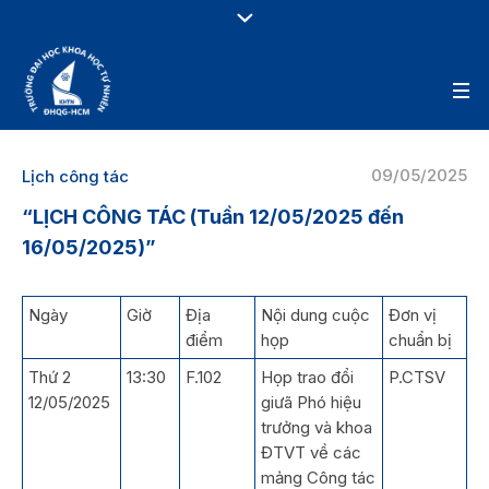
09/05/2025
Lịch công tác
“LỊCH CÔNG TÁC (Tuần 12/05/2025 đến
16/05/2025)”
Ngày
Giờ
Địa
Nội dung cuộc
Đơn vị
điểm
họp
chuẩn bị
Thứ 2
13:30
F.102
Họp trao đổi
P.CTSV
12/05/2025
giưã Phó hiệu
trưởng và khoa
ĐTVT về các
mảng Công tác