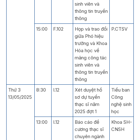
sinh viên và
thông tin truyền
thông
15:00
F.102
Họp và trao đổi
P.CTSV
giữa Phó hiệu
trưởng và Khoa
Hóa học về
mảng công tác
sinh viên và
thông tin truyền
thông
Thứ 3
8:30
I.12
Xét duyệt hồ
Tiểu ban
13/05/2025
sơ dự tuyển
Công
thạc sĩ năm
nghệ sinh
2025 đợt 1
học
13:00
I.12
Báo cáo đề
Khoa SH-
cương thạc sĩ
CNSH
chuyên ngành