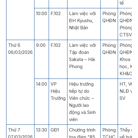
tế
10:00
F.102
Làm việc với
Phòng
Phòng
ĐH Kyushu,
QHĐN
QHĐN,
Nhật Bản
Phòng
CTSV
Thứ 6
9:00
F.102
Làm việc với
Phòng
Phòng
06/03/2026
Tập đoàn
QHĐN
QHĐN,
Sakata – Hải
Khoa Hó
Phong
học, Kh
KH&CN
14:00
VP
Hiệu trưởng
HT, VC-
Hiệu
tiếp tự do
NLĐ và
Trưởng
Viên chức –
SV
Người lao
động và Sinh
viên
Thứ 7
13:30
GĐ1
Chương trình
Phòng
Thầy cô
07/03/2026
tọa đàm “85
TCHC
về hưu