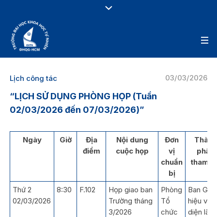
03/03/2026
Lịch công tác
“LỊCH SỬ DỤNG PHÒNG HỌP (Tuần
02/03/2026 đến 07/03/2026)”
Ngày
Giờ
Địa
Nội dung
Đơn
Thành
điểm
cuộc họp
vị
phần
chuẩn
tham d
bị
Thứ 2
8:30
F.102
Họp giao ban
Phòng
Ban Giá
02/03/2026
Trường tháng
Tổ
hiệu và đ
3/2026
chức
diện lãnh