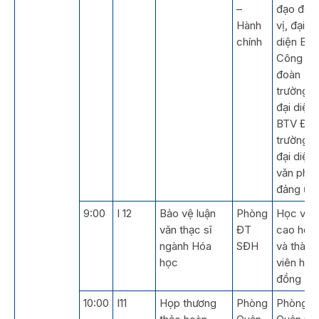
–
đạo đơn
Hành
vị, đại
chính
diện BT
Công
đoàn
trường,
đại diện
BTV Đo
trường,
đại diện
văn phò
đảng ủy
9:00
I 12
Bảo vệ luận
Phòng
Học viê
văn thạc sĩ
ĐT
cao học
ngành Hóa
SĐH
và thành
học
viên hội
đồng
10:00
I11
Họp thương
Phòng
Phòng