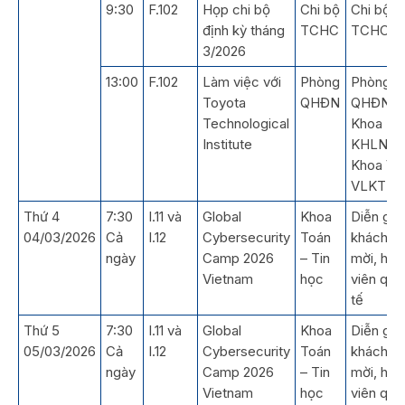
9:30
F.102
Họp chi bộ
Chi bộ
Chi bộ
định kỳ tháng
TCHC
TCHC
3/2026
13:00
F.102
Làm việc với
Phòng
Phòng
Toyota
QHĐN
QHĐN,
Technological
Khoa
Institute
KHLN,
Khoa VL
VLKT
Thứ 4
7:30
I.11 và
Global
Khoa
Diễn giả,
04/03/2026
Cả
I.12
Cybersecurity
Toán
khách
ngày
Camp 2026
– Tin
mời, học
Vietnam
học
viên quố
tế
Thứ 5
7:30
I.11 và
Global
Khoa
Diễn giả,
05/03/2026
Cả
I.12
Cybersecurity
Toán
khách
ngày
Camp 2026
– Tin
mời, học
Vietnam
học
viên quố