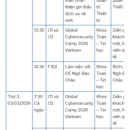
thảo hoàn
Quản
Quản trị
thiện gói thầu
trị
Thiết bị
dịch vụ vệ
Thiết
sinh
bị
13:30
I.11 và
Global
Khoa
Diễn giả,
I.12
Cybersecurity
Toán
khách
Camp 2026
– Tin
mời, học
Vietnam
học
viên quố
tế
14:30
F.102
Làm việc với
Khoa
BGH, GS
GS Ngô Bảo
Toán
Ngô Bảo
Châu
– Tin
Châu
học
Thứ 3
7:30
I.11 và
Global
Khoa
Diễn giả,
03/03/2026
Cả
I.12
Cybersecurity
Toán
khách
ngày
Camp 2026
– Tin
mời, học
Vietnam
học
viên quố
tế