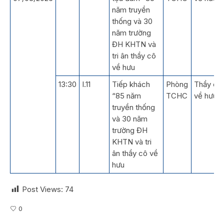
năm truyền
thống và 30
năm trường
ĐH KHTN và
tri ân thầy cô
về hưu
13:30
I.11
Tiếp khách
Phòng
Thầy cô
“85 năm
TCHC
về hưu
truyền thống
và 30 năm
trường ĐH
KHTN và tri
ân thầy cô về
hưu
Post Views:
74
0