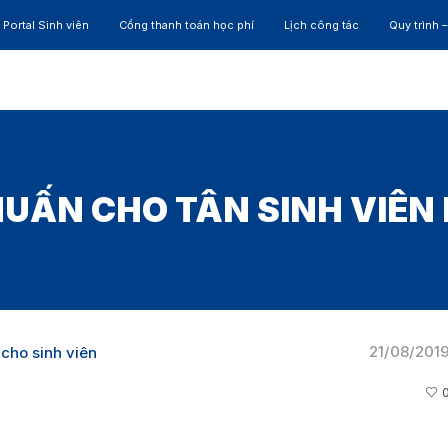
Portal Sinh viên
Cổng thanh toán học phí
Lịch công tác
Quy trình 
ĐÀO TẠO
NGHIÊN CỨU
CỰU SINH VIÊN
HỢP 
HUẤN CHO TÂN SINH VIÊN
21/08/201
cho sinh viên