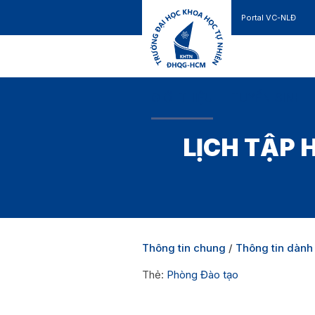
Portal VC-NLĐ
Liên hệ
GIỚI THIỆU
TUYỂN SINH
LỊCH TẬP 
Thông tin chung
/
Thông tin dành 
Thẻ:
Phòng Đào tạo