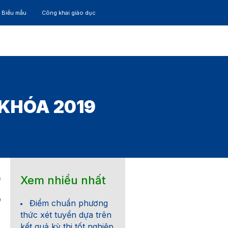
– Biểu mẫu
Công khai giáo dục
TÁC
30 NĂM
 KHÓA 2019
Xem nhiều nhất
9
0
Điểm chuẩn phương
thức xét tuyển dựa trên
kết quả kỳ thi tốt nghiệp