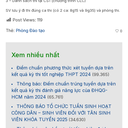
3 – Danh sách thi tại CS1 (chương trình CLC)
SV lưu ý đi thi đúng ca thi (có 2 ca: 8g15 và 9g35) và phòng thi.
Post Views:
119
Thẻ:
Phòng Đào tạo
0
Xem nhiều nhất
Điểm chuẩn phương thức xét tuyển dựa trên
kết quả kỳ thi tốt nghiệp THPT 2024
(99.365)
Thông báo: Điểm chuẩn trúng tuyển dựa trên
kết quả kỳ thi đánh giá năng lực của ĐHQG-
HCM năm 2024
(65.761)
THÔNG BÁO TỔ CHỨC TUẦN SINH HOẠT
CÔNG DÂN – SINH VIÊN ĐỐI VỚI TÂN SINH
VIÊN KHÓA TUYỂN 2025
(34.630)