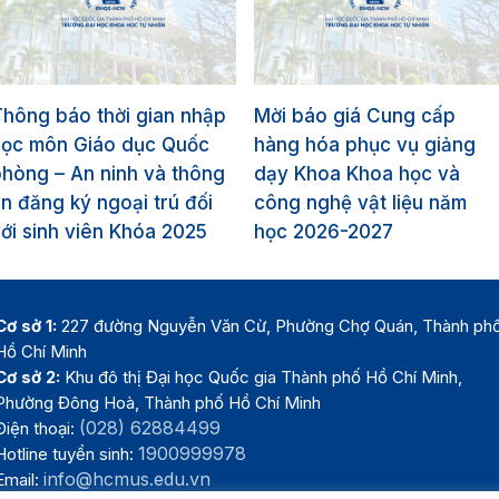
hông báo thời gian nhập
Mời báo giá Cung cấp
học môn Giáo dục Quốc
hàng hóa phục vụ giảng
hòng – An ninh và thông
dạy Khoa Khoa học và
in đăng ký ngoại trú đối
công nghệ vật liệu năm
ới sinh viên Khóa 2025
học 2026-2027
Cơ sở 1:
227 đường Nguyễn Văn Cừ, Phường Chợ Quán, Thành ph
Hồ Chí Minh
Cơ sở 2:
Khu đô thị Đại học Quốc gia Thành phố Hồ Chí Minh,
Phường Đông Hoà, Thành phố Hồ Chí Minh
(028) 62884499
Điện thoại:
1900999978
Hotline tuyển sinh:
info@hcmus.edu.vn
Email: