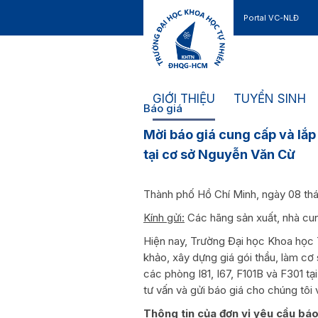
Portal VC-NLĐ
Liên hệ
GIỚI THIỆU
TUYỂN SINH
Báo giá
Mời báo giá cung cấp và lắp
tại cơ sở Nguyễn Văn Cừ
Thành phố Hồ Chí Minh, ngày 08 th
Kính gửi:
Các hãng sản xuất, nhà cun
Hiện nay, Trường Đại học Khoa học
khảo, xây dựng giá gói thầu, làm cơ
các phòng I81, I67, F101B và F301 t
tư vấn và gửi báo giá cho chúng tôi v
Thông tin của đơn vị yêu cầu báo