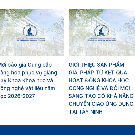
Mời báo giá Cung cấp
GIỚI THIỆU SẢN PHẨM
hàng hóa phục vụ giảng
GIẢI PHÁP TỪ KẾT QUẢ
dạy Khoa Khoa học và
HOẠT ĐỘNG KHOA HỌC
ông nghệ vật liệu năm
CÔNG NGHỆ VÀ ĐỔI MỚI
học 2026-2027
SÁNG TẠO CÓ KHẢ NĂNG
CHUYỂN GIAO ỨNG DỤNG
TẠI TÂY NINH