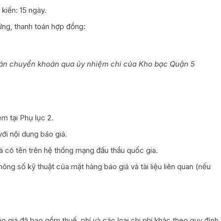
kiến: 15 ngày.
ứng, thanh toán hợp đồng:
án chuyển khoản qua ủy nhiệm chi của Kho bạc Quận 5
m tại Phụ lục 2.
ới nội dung báo giá.
á có tên trên hệ thống mạng đấu thầu quốc gia.
thông số kỹ thuật của mặt hàng báo giá và tài liệu liên quan (nếu
o giá đã bao gồm thuế, phí và các loại chi phí khác theo quy định