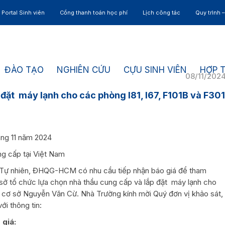
Portal Sinh viên
Cổng thanh toán học phí
Lịch công tác
Quy trình 
ĐÀO TẠO
NGHIÊN CỨU
CỰU SINH VIÊN
HỢP 
08/11/202
 đặt máy lạnh cho các phòng I81, I67, F101B và F301
áng 11 năm 2024
g cấp tại Việt Nam
 Tự nhiên, ĐHQG-HCM có nhu cầu tiếp nhận báo giá để tham
 sở tổ chức lựa chọn nhà thầu cung cấp và lắp đặt máy lạnh cho
ại cơ sở Nguyễn Văn Cừ. Nhà Trường kính mời Quý đơn vị khảo sát,
ới thông tin:
 giá: