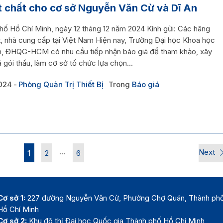
t chất cho cơ sở Nguyễn Văn Cừ và Dĩ An
hố Hồ Chí Minh, ngày 12 tháng 12 năm 2024 Kính gửi: Các hãng
t, nhà cung cấp tại Việt Nam Hiện nay, Trường Đại học Khoa học
n, ĐHQG-HCM có nhu cầu tiếp nhận báo giá để tham khảo, xây
 gói thầu, làm cơ sở tổ chức lựa chọn...
024
Phòng Quản Trị Thiết Bị
Trong
Báo giá
…
Next
1
2
6
Cơ sở 1:
227 đường Nguyễn Văn Cừ, Phường Chợ Quán, Thành ph
Hồ Chí Minh
Cơ sở 2:
Khu đô thị Đại học Quốc gia Thành phố Hồ Chí Minh,