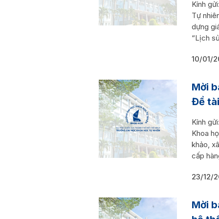
Kính gử
Tự nhiê
dựng giá
“Lịch s
10/01/
Mời b
Đề tà
Kính gửi
Khoa họ
khảo, xâ
cấp hàng
23/12/
Mời b