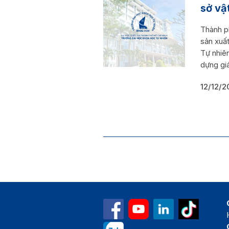
sở vậ
Thành p
sản xuấ
Tự nhiê
dựng giá
12/12/2