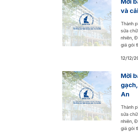
Mời b
và cả
Thành p
sửa chữa
nhiên, 
giá gói 
12/12/2
Mời b
gạch,
An
Thành p
sửa chữa
nhiên, 
giá gói 