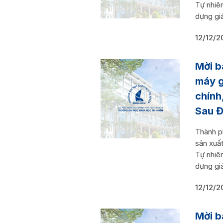
Tự nhiê
dựng giá
12/12/2
Mời b
máy g
chính
Sau Đ
Thành p
sản xuấ
Tự nhiê
dựng giá
12/12/2
Mời b