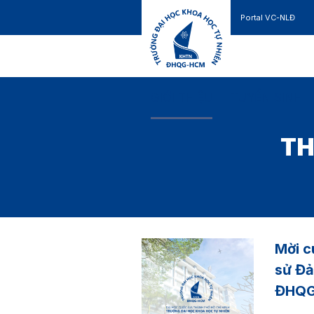
Portal VC-NLĐ
Liên hệ
GIỚI THIỆU
TUYỂN SINH
TH
Mời c
sử Đả
ĐHQG