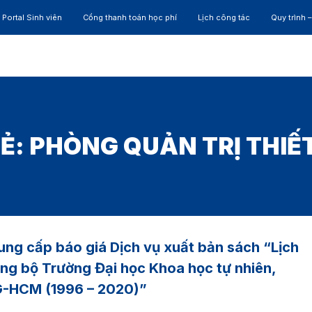
Portal Sinh viên
Cổng thanh toán học phí
Lịch công tác
Quy trình 
ĐÀO TẠO
NGHIÊN CỨU
CỰU SINH VIÊN
HỢP 
Ẻ:
PHÒNG QUẢN TRỊ THIẾT
ung cấp báo giá Dịch vụ xuất bản sách “Lịch
ng bộ Trường Đại học Khoa học tự nhiên,
-HCM (1996 – 2020)”