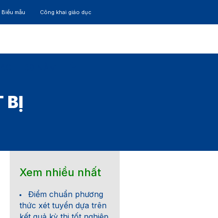
– Biểu mẫu
Công khai giáo dục
TÁC
30 NĂM
 BỊ
Xem nhiều nhất
Điểm chuẩn phương
thức xét tuyển dựa trên
kết quả kỳ thi tốt nghiệp