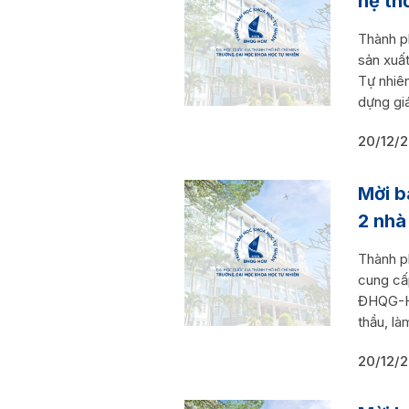
hệ th
Thành p
sản xuấ
Tự nhiê
dựng giá
20/12/
Mời b
2 nhà 
Thành p
cung cấ
ĐHQG-HC
thầu, là
20/12/