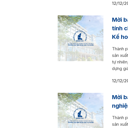
12/12/2
Mời b
tính 
Kế ho
Thành p
sản xuấ
tự nhiê
dựng giá
12/12/2
Mời b
nghiệ
Thành p
sản xuấ