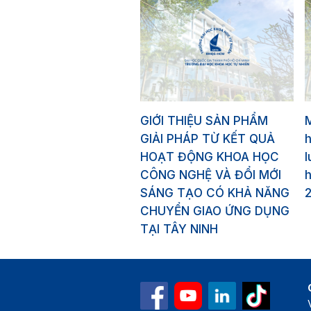
GIỚI THIỆU SẢN PHẨM
GIẢI PHÁP TỪ KẾT QUẢ
HOẠT ĐỘNG KHOA HỌC
l
CÔNG NGHỆ VÀ ĐỔI MỚI
h
SÁNG TẠO CÓ KHẢ NĂNG
CHUYỂN GIAO ỨNG DỤNG
TẠI TÂY NINH