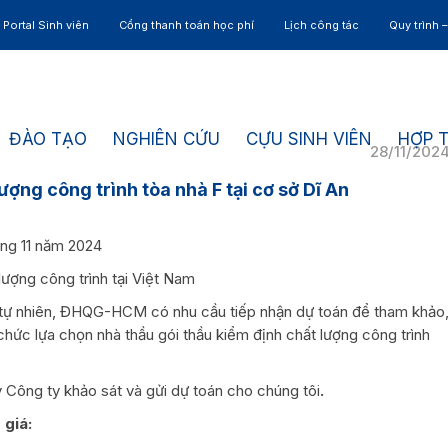
Portal Sinh viên
Cổng thanh toán học phí
Lịch công tác
Quy trình 
ĐÀO TẠO
NGHIÊN CỨU
CỰU SINH VIÊN
HỢP 
28/11/202
ượng công trình tòa nhà F tại cơ sở Dĩ An
áng 11 năm 2024
lượng công trình tại Việt Nam
 tự nhiên, ĐHQG-HCM có nhu cầu tiếp nhận dự toán để tham khảo
chức lựa chọn nhà thầu gói thầu kiểm định chất lượng công trình
ý Công ty khảo sát và gửi dự toán cho chúng tôi
.
 giá: