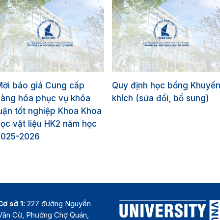
Mời báo giá Cung cấp
Quy định học bổng Khuyế
hàng hóa phục vụ khóa
khích (sửa đổi, bổ sung)
uận tốt nghiệp Khoa Khoa
ọc vật liệu HK2 năm học
2025-2026
Cơ sở 1:
227 đường Nguyễn
Văn Cừ, Phường Chợ Quán,