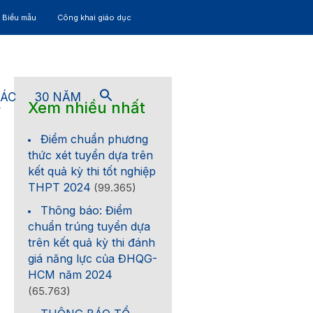
– Biểu mẫu
Công khai giáo dục
TÁC
30 NĂM
Xem nhiều nhất
4
Điểm chuẩn phương
thức xét tuyển dựa trên
kết quả kỳ thi tốt nghiệp
THPT 2024
(99.365)
Thông báo: Điểm
,
chuẩn trúng tuyển dựa
trên kết quả kỳ thi đánh
giá năng lực của ĐHQG-
HCM năm 2024
(65.763)