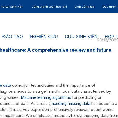
Portal Sinh viên
Cổng thanh toán học phí
Lịch công tác
Quy trình 
ĐÀO TẠO
NGHIÊN CỨU
CỰU SINH VIÊN
HỢP 
28/12/202
 healthcare: A comprehensive review and future
e data
collection technologies and the importance of
iagnosis leads to a surge in multimodal data characterized by
sing values.
Machine learning algorithms
for predicting or
eteness of data. As a result,
handling missing data
has become a
sector. This survey paper comprehensively reviews recent works
a in healthcare. We emphasize methods for synthesizing data fro