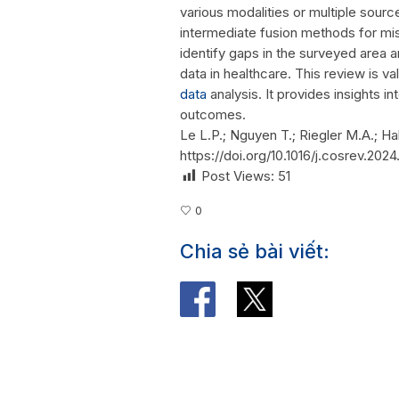
various modalities or multiple source
intermediate fusion methods for mi
identify gaps in the surveyed area a
data in healthcare. This review is v
data
analysis. It provides insights i
outcomes.
Le L.P.; Nguyen T.; Riegler M.A.; Ha
https://doi.org/10.1016/j.cosrev.202
Post Views:
51
0
Chia sẻ bài viết: