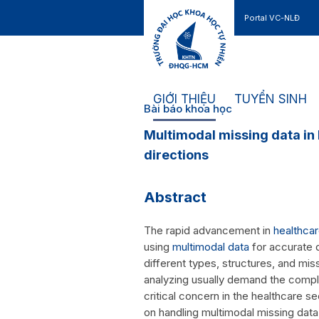
Portal VC-NLĐ
Liên hệ
GIỚI THIỆU
TUYỂN SINH
Bài báo khoa học
Multimodal missing data in
directions
Abstract
The rapid advancement in
healthcar
using
multimodal data
for accurate d
different types, structures, and mis
analyzing usually demand the compl
critical concern in the healthcare 
on handling multimodal missing dat