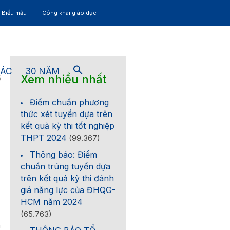
– Biểu mẫu
Công khai giáo dục
TÁC
30 NĂM
Xem nhiều nhất
5
Điểm chuẩn phương
thức xét tuyển dựa trên
kết quả kỳ thi tốt nghiệp
THPT 2024
(99.367)
Thông báo: Điểm
chuẩn trúng tuyển dựa
trên kết quả kỳ thi đánh
giá năng lực của ĐHQG-
HCM năm 2024
(65.763)
m