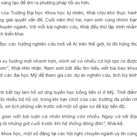
 sáng tạo để tìm ra phương pháp tối ưu hơn.
của Trường Đại học Khoa học tự nhiên, Khải chịu khó thực hàn
ng giải quyết vấn đề. Cuối năm thứ hai, nam sinh cùng nhóm bạ
uyên ngành. Với mỗi bài nghiên cứu, Khải đều thử lập trình nhằ
 triển khai.
đọc các hướng nghiên cứu mới về AI trên thế giới, từ đó hứng th
và xu hướng mới nhanh hơn, mình sẽ có nhiều cơ hội tạo ra đượ
hơn”
, Khải nhìn nhận. Nam sinh bắt đầu tìm hiểu viết bài báo kho
 ở các đại học Mỹ để tham gia các dự án nghiên cứu, tích lũy kin
nh bắt tay làm hồ sơ ứng tuyển học bổng tiến sĩ ở Mỹ. Thời điể
bị nhiều bộ hồ sơ, trong khi hạn chót của các trường đa phần rơ
ối, xin lịch phỏng vấn trước với một số giáo sư để kịp tiến độ.
i gian viết bài luận cá nhân không còn nhiều. Ngay cả với Đạ
 là những giờ cuối trước khi hệ thống đóng đơn”,
Khải kể.
o khoa học, một số đăng tại các hội nghị chuyên ngành uy tín cùn