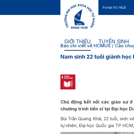
Portal VC-NLĐ
Liên hệ
GIỚI THIỆU
TUYỂN SINH
Báo chí viết về HCMUS
/
Câu ch
Nam sinh 22 tuổi giành học b
Chủ động kết nối các giáo sư 
chương trình tiến sĩ tại Đại học Du
Bùi Trần Quang Khải, 22 tuổi, sinh 
tự nhiên, Đại học Quốc gia TP HCM, 