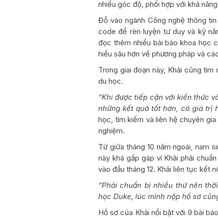
nhiều góc độ, phối hợp với khả năng
Đỗ vào ngành Công nghệ thông tin 
code để rèn luyện tư duy và kỹ nă
đọc thêm nhiều bài báo khoa học ch
hiểu sâu hơn về phương pháp và cách
Trong giai đoạn này, Khải cũng tìm 
du học.
“Khi được tiếp cận với kiến thức 
những kết quả tốt hơn, có giá trị 
học, tìm kiếm và liên hệ chuyên gia
nghiệm.
Từ giữa tháng 10 năm ngoái, nam si
này khá gấp gáp vì Khải phải chuẩn 
vào đầu tháng 12. Khải liên tục kết n
“Phải chuẩn bị nhiều thứ nên thờ
học Duke, lúc mình nộp hồ sơ cũng
Hồ sơ của Khải nổi bật với 9 bài bá