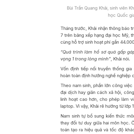
Bùi Trần Quang Khải, sinh viên K
học Quốc gi
Tháng trước, Khải nhận thông báo tr
7 trên bảng xếp hạng đại học Mỹ, 
cùng hỗ trợ sinh hoạt phí gần 44.0
“Quá trình làm hồ sơ quá gấp gá
vọng 1 trong lòng mình”
, Khải nói.
Vốn định tiếp nối truyền thống gi
hoàn toàn định hướng nghề nghiệp c
Theo nam sinh, phần lớn công việc 
đại dịch hay giãn cách xã hội, công
linh hoạt cao hơn, cho phép làm v
laptop. Vì vậy, Khải rẽ hướng từ lớp 1
Nam sinh tự bổ sung kiến thức môn 
thay đổi tư duy giữa hai môn học. Ở
toán tạo ra hiệu quả và tốc độ khác