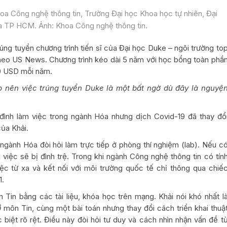
hoa Công nghệ thông tin, Trường Đại học Khoa học tự nhiên, Đại
a TP HCM. Ảnh: Khoa Công nghệ thông tin.
úng tuyển chương trình tiến sĩ của Đại học Duke – ngôi trường to
theo US News. Chương trình kéo dài 5 năm với học bổng toàn phầ
00 USD mỗi năm.
p nên việc trúng tuyển Duke là một bất ngờ dù đây là nguyệ
a đình làm việc trong ngành Hóa nhưng dịch Covid-19 đã thay đổ
ủa Khải.
ngành Hóa đòi hỏi làm trực tiếp ở phòng thí nghiệm (lab). Nếu c
 việc sẽ bị đình trệ. Trong khi ngành Công nghệ thông tin có tín
iệc từ xa và kết nối với môi trường quốc tế chỉ thông qua chiế
1.
Tin bằng các tài liệu, khóa học trên mạng. Khải nói khó nhất l
 môn Tin, cùng một bài toán nhưng thay đổi cách triển khai thuậ
 biệt rõ rệt. Điều này đòi hỏi tư duy và cách nhìn nhận vấn đề t