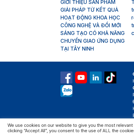
GIỚI THIỆU SẢN PHẨM
GIẢI PHÁP TỪ KẾT QUẢ
HOẠT ĐỘNG KHOA HỌC
r
CÔNG NGHỆ VÀ ĐỔI MỚI
t
SÁNG TẠO CÓ KHẢ NĂNG
CHUYỂN GIAO ỨNG DỤNG
TẠI TÂY NINH
We use cookies on our website to give you the most relevant
clicking “Accept All”, you consent to the use of ALL the cooki
Bản quyền thuộc 