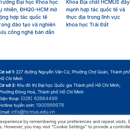
Trường Đại học Khoa học
Khoa Địa chất HCMUS đẩy
tự nhiên, ĐHQG-HCM mở
mạnh hợp tác quốc tế và
ộng hợp tác quốc tế
thực địa trong lĩnh vực
rong đào tạo và nghiên
khoa học Trái Đất
cứu công nghệ bán dẫn
Cơ sở 1:
227 đường Nguyễn Văn Cừ, Phường Chợ Quán, Thành ph
Hồ Chí Minh
Cơ sở 2:
Khu đô thị Đại học Quốc gia Thành phố Hồ Chí Minh,
Phường Đông Hoà, Thành phố Hồ Chí Minh
(028) 62884499
Điện thoại:
1900999978
Hotline tuyển sinh:
info@hcmus.edu.vn
Email:
 experience by remembering your preferences and repeat visits. 
es. However, you may visit "Cookie Settings" to provide a controll
Trường Đại học Khoa học tự nhiên, Đại học Quốc gia Thành phố Hồ Chí 