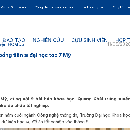
Portal Sinh viên
Cổng thanh toán học phí
Lịch công tác
Quy trình 
ĐÀO TẠO
NGHIÊN CỨU
CỰU SINH VIÊN
HỢP 
11/05/202
uyện HCMUS
ổng tiến sĩ đại học top 7 Mỹ
ở Mỹ, cùng với 9 bài báo khoa học, Quang Khải trúng tuyể
ke dù chưa tốt nghiệp.
viên năm cuối ngành Công nghệ thông tin, Trường Đại học Khoa họ
dự kiến bảo vệ đồ án tốt nghiệp vào tháng 8.