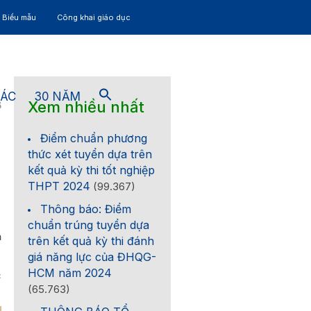
– Biểu mẫu
Công khai giáo dục
TÁC
30 NĂM
Xem nhiều nhất
6
Điểm chuẩn phương
thức xét tuyển dựa trên
kết quả kỳ thi tốt nghiệp
THPT 2024
(99.367)
Thông báo: Điểm
chuẩn trúng tuyển dựa
n
trên kết quả kỳ thi đánh
giá năng lực của ĐHQG-
HCM năm 2024
c
(65.763)