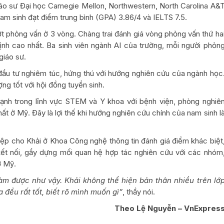
giáo sư Đại học Carnegie Mellon, Northwestern, North Carolina A&
am sinh đạt điểm trung bình (GPA) 3.86/4 và IELTS 7.5.
ượt phỏng vấn ở 3 vòng. Chàng trai đánh giá vòng phỏng vấn thứ ha
ịnh cao nhất. Ba sinh viên ngành AI của trường, mỗi người phỏn
giáo sư.
 đầu tư nghiêm túc, hứng thú với hướng nghiên cứu của ngành học
ợng tốt với hội đồng tuyển sinh.
ạnh trong lĩnh vực STEM và Y khoa với bệnh viện, phòng nghiê
ất ở Mỹ. Đây là lợi thế khi hướng nghiên cứu chính của nam sinh l
iệp cho Khải ở Khoa Công nghệ thông tin đánh giá điểm khác biệt
 kết nối, gầy dựng mối quan hệ hợp tác nghiên cứu với các nhóm
ở Mỹ.
àm được như vậy. Khải không thể hiện bản thân nhiều trên lớ
 đều rất tốt, biết rõ mình muốn gì”
, thầy nói.
Theo Lệ Nguyễn – VnExpres