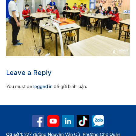
Leave a Reply
You must be
logged in
để gửi bình luận.
Cơ sở 1:
227 đường Nguyễn Văn Cừ, Phường Chợ Quán,